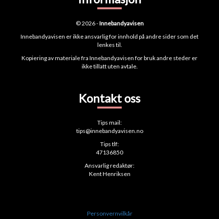
© 2026 -
Innebandyavisen
Innebandyavisen er ikke ansvarlig for innhold på andre sider som det
lenkes til.
Kopiering av materiale fra Innebandyavisen for bruk andre steder er
ikke tillatt uten avtale.
Kontakt oss
Tips mail:
tips@innebandyavisen.no
Tips tlf:
47136850
Ansvarlig redaktør:
Kent Henriksen
Personvernvilkår