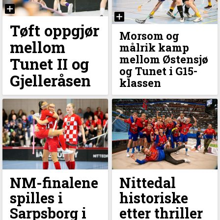
Tøft oppgjør
Morsom og
mellom
målrik kamp
mellom Østensjø
Tunet II og
og Tunet i G15-
Gjelleråsen
klassen
NM-finalene
Nittedal
spilles i
historiske
Sarpsborg i
etter thriller