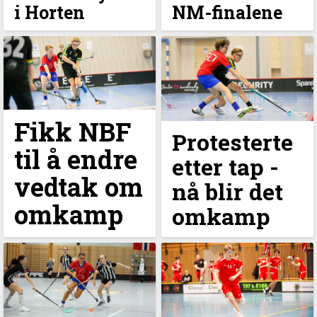
i Horten
NM-finalene
Fikk NBF
Protesterte
til å endre
etter tap -
vedtak om
nå blir det
omkamp
omkamp