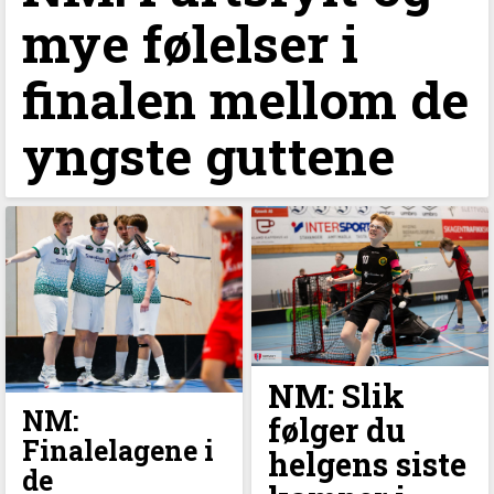
mye følelser i
finalen mellom de
yngste guttene
NM: Slik
NM:
følger du
Finalelagene i
helgens siste
de