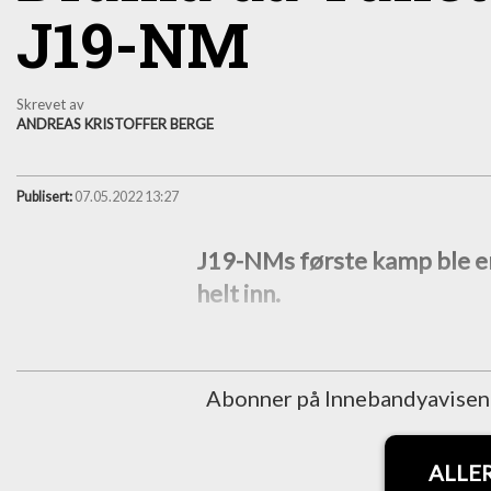
J19-NM
Skrevet av
ANDREAS KRISTOFFER BERGE
Publisert:
07.05.2022 13:27
J19-NMs første kamp ble en
helt inn.
Abonner på Innebandyavisen fo
ALLE