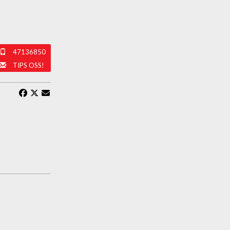
47136850
TIPS OSS!