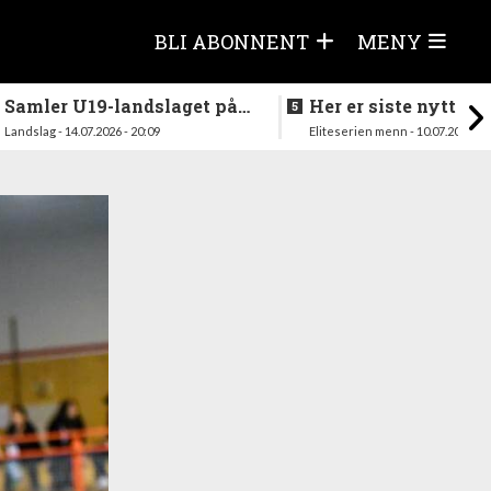
BLI ABONNENT
MENY
Samler U19-landslaget på
Her er siste nytt fra
nytt i august
season
Landslag - 14.07.2026 - 20:09
Eliteserien menn - 10.07.2026 - 1