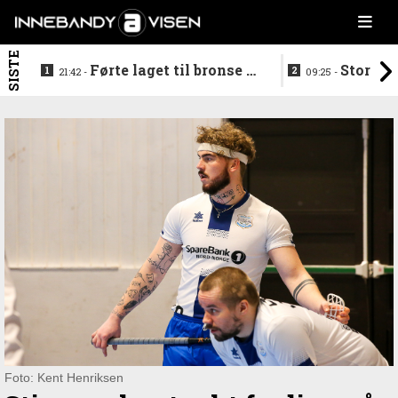
SISTE
Førte laget til bronse -
Storstj
21:42 -
09:25 -
trenerduoen ferdige i
ferdig - legg
Gjelleråsen
hylla
Foto: Kent Henriksen