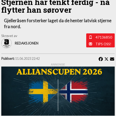
Stjernen har tenkt ferdig - nå
flytter han sørover
Gjelleråsen forsterker laget da de henter latvisk stjerne
fra nord.
Skrevet av
47136850
REDAKSJONEN
TIPS OSS!
Publisert:
11.06.2023 22:42