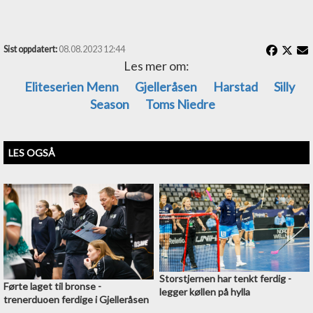
Sist oppdatert:
08.08.2023 12:44
Les mer om:
Eliteserien Menn
Gjelleråsen
Harstad
Silly
Season
Toms Niedre
LES OGSÅ
Storstjernen har tenkt ferdig -
Førte laget til bronse -
legger køllen på hylla
trenerduoen ferdige i Gjelleråsen