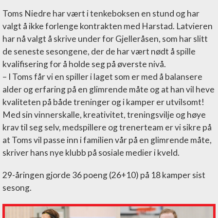
Toms Niedre har vært i tenkeboksen en stund og har
valgt å ikke forlenge kontrakten med Harstad. Latvieren
har nå valgt å skrive under for Gjelleråsen, som har slitt
de seneste sesongene, der de har vært nødt å spille
kvalifisering for å holde seg på øverste nivå.
– I Toms får vi en spiller i laget som er med å balansere
alder og erfaring på en glimrende måte og at han vil heve
kvaliteten på både treninger og i kamper er utvilsomt!
Med sin vinnerskalle, kreativitet, treningsvilje og høye
krav til seg selv, medspillere og trenerteam er vi sikre på
at Toms vil passe inn i familien vår på en glimrende måte,
skriver hans nye klubb på sosiale medier i kveld.
29-åringen gjorde 36 poeng (26+10) på 18 kamper sist
sesong.