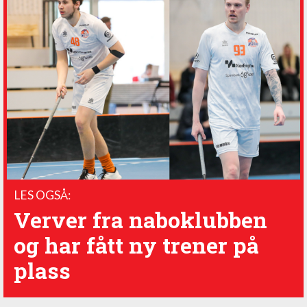
LES OGSÅ:
Verver fra naboklubben
og har fått ny trener på
plass