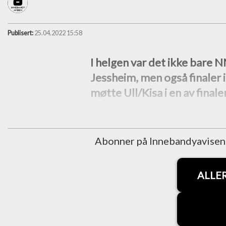
Publisert:
25.04.2022 15:58
I helgen var det ikke bare
Jessheim, men også finaler 
møtte Ull/Kisa i en av finale
Abonner på Innebandyavisen fo
ALLE