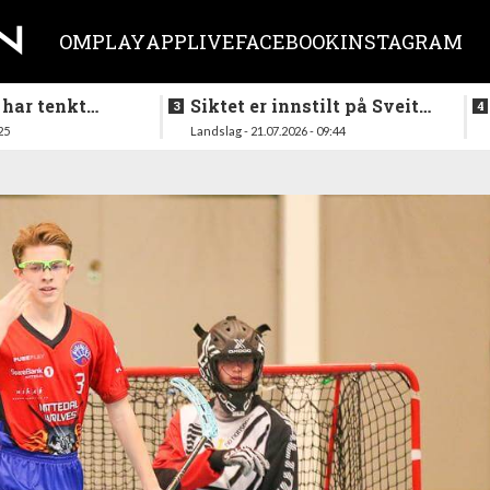
OM
PLAY
APP
LIVE
FACEBOOK
INSTAGRAM
 har tenkt
Siktet er innstilt på Sveits
er køllen på
i mai
25
Landslag - 21.07.2026 - 09:44