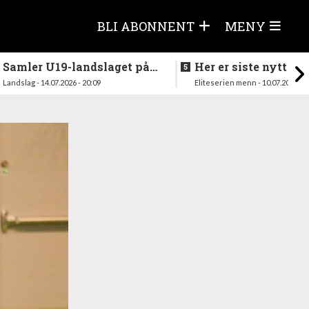
BLI ABONNENT
MENY
Samler U19-landslaget på
Her er siste nytt fra
nytt i august
season
Landslag - 14.07.2026 - 20:09
Eliteserien menn - 10.07.2026 - 1