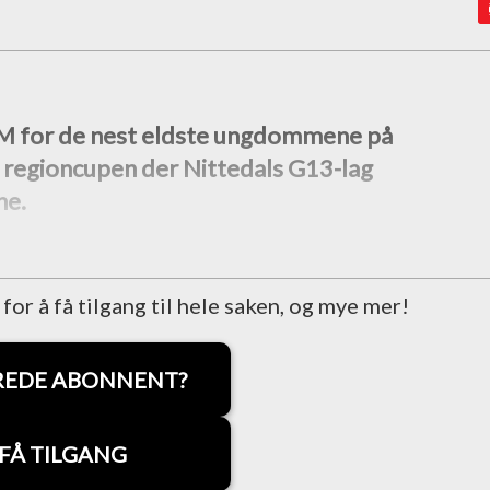
 NM for de nest eldste ungdommene på
i regioncupen der Nittedals G13-lag
ne.
r å få tilgang til hele saken, og mye mer!
REDE ABONNENT?
FÅ TILGANG