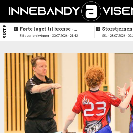
SISTE
Førte laget til bronse -
Storstjernen
trenerduoen ferdige i
ferdig - legg
Eliteserien kvinner - 30.07.2026 - 21:42
SSL - 28.07.2026 - 09:
Gjelleråsen
hylla