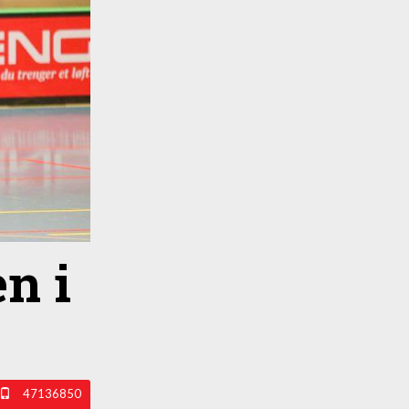
n i
47136850