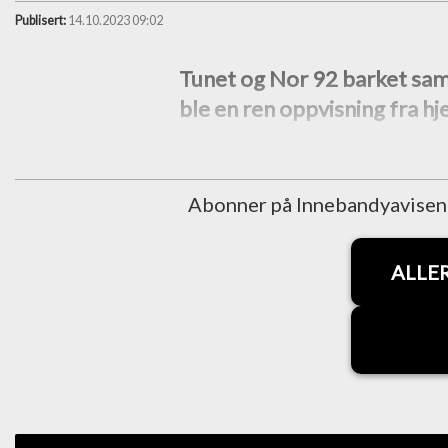
Publisert:
14.10.2023 09:02
Tunet og Nor 92 barket sam
ble en ren oppvisning fra h
Abonner på Innebandyavisen fo
ALLE