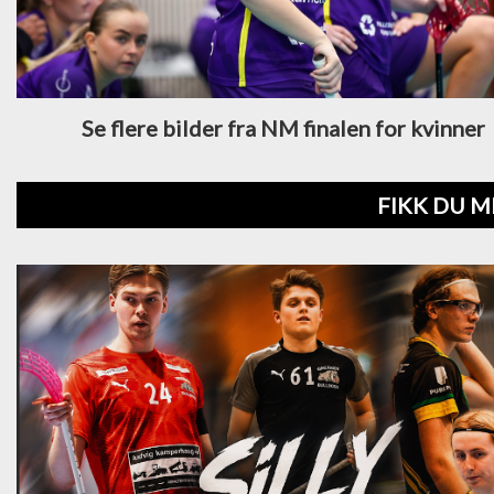
Se flere bilder fra NM finalen for kvinner
FIKK DU M