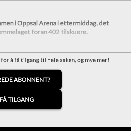
men i Oppsal Arena i ettermiddag, det
jemmelaget foran 402 tilskuere.
r å få tilgang til hele saken, og mye mer!
REDE ABONNENT?
FÅ TILGANG