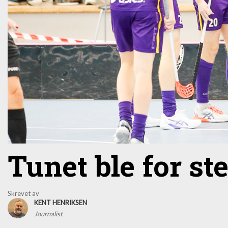
Tunet ble for st
Skrevet av
KENT HENRIKSEN
Journalist