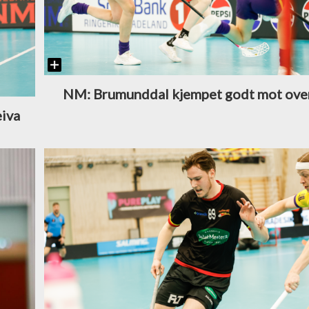
NM: Brumunddal kjempet godt mot ov
eiva