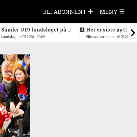
BLI ABONNENT
MENY
Samler U19-landslaget på
Her er siste nytt fra
nytt i august
season
Landslag - 14.07.2026 - 20:09
Eliteserien menn - 10.07.2026 - 1