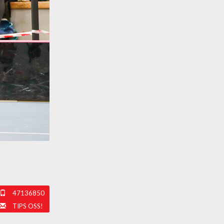
47136850
TIPS OSS!