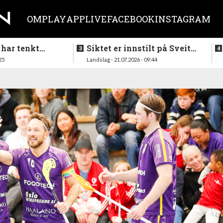
OM
PLAY
APP
LIVE
FACEBOOK
INSTAGRAM
 har tenkt
Siktet er innstilt på Sveits
er køllen på
i mai
25
Landslag - 21.07.2026 - 09:44