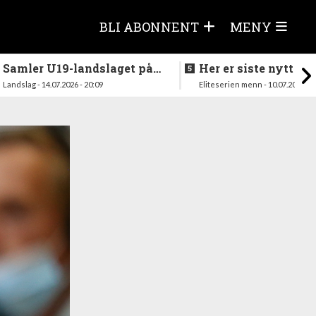
BLI ABONNENT
MENY
Samler U19-landslaget på
Her er siste nytt fra
nytt i august
season
Landslag - 14.07.2026 - 20:09
Eliteserien menn - 10.07.2026 - 1