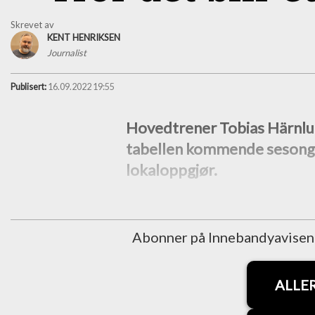
Skrevet av
KENT HENRIKSEN
Journalist
Publisert:
16.09.2022 19:55
Hovedtrener Tobias Härnlun
tabellen kommende sesong, 
lokaloppgjør.
Abonner på Innebandyavisen fo
ALLE