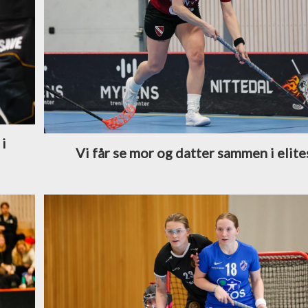
 i
Vi får se mor og datter sammen i elite