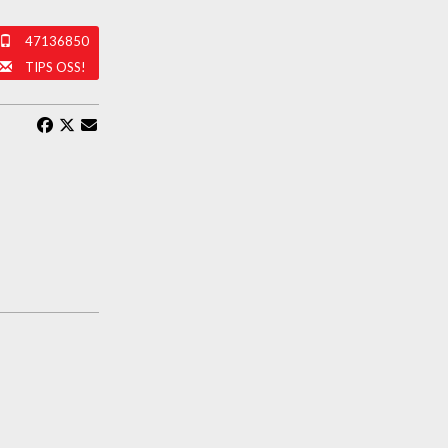
47136850
TIPS OSS!