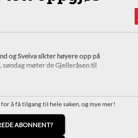
d og Sveiva sikter høyere opp på
søndag møter de Gjelleråsen til
r å få tilgang til hele saken, og mye mer!
REDE ABONNENT?