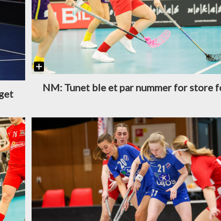
NM: Tunet ble et par nummer for store f
aget