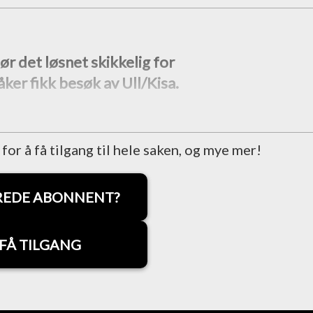
ør det løsnet skikkelig for
er fikk besøk av Ull/Kisa.
r å få tilgang til hele saken, og mye mer!
REDE ABONNENT?
FÅ TILGANG