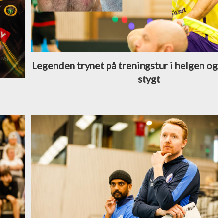
Legenden trynet på treningstur i helgen og
stygt