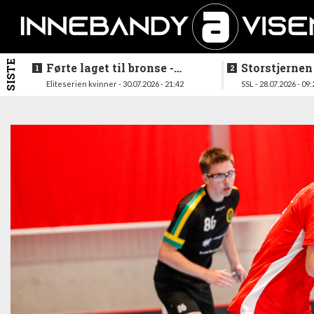
SISTE
Førte laget til bronse -
Storstjernen
trenerduoen ferdige i
ferdig - legg
Eliteserien kvinner - 30.07.2026 - 21:42
SSL - 28.07.2026 - 09:
Gjelleråsen
hylla