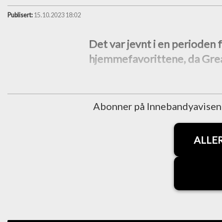
Publisert:
15.10.2023 18:02
Det var jevnt i en perioden f
hjemmefavorittene, da Greåk
Abonner på Innebandyavisen fo
ALLE