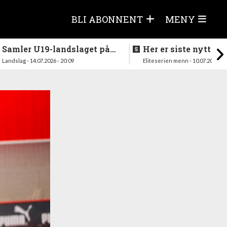
BLI ABONNENT
MENY
Samler U19-landslaget på
Her er siste nytt fra
nytt i august
season
Landslag - 14.07.2026 - 20:09
Eliteserien menn - 10.07.2026 - 1