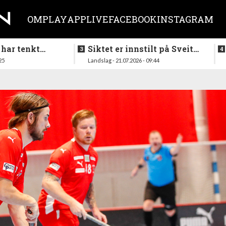
OM
PLAY
APP
LIVE
FACEBOOK
INSTAGRAM
 har tenkt
Siktet er innstilt på Sveits
er køllen på
i mai
25
Landslag - 21.07.2026 - 09:44