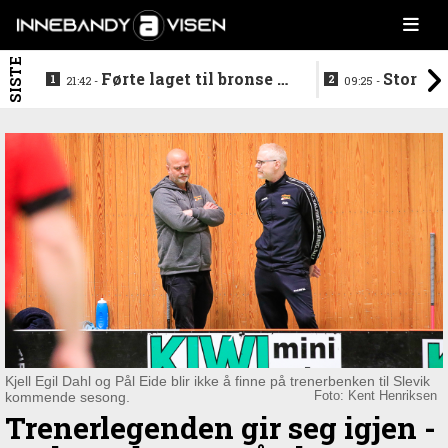
SISTE
Førte laget til bronse -
Storstj
21:42 -
09:25 -
trenerduoen ferdige i
ferdig - legg
Gjelleråsen
hylla
Kjell Egil Dahl og Pål Eide blir ikke å finne på trenerbenken til Slevik
kommende sesong.
Foto: Kent Henriksen
Trenerlegenden gir seg igjen -