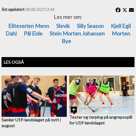
Sist oppdatert:
08.08.2023 12:44
Les mer om:
Eliteserien Menn
Slevik
Silly Season
Kjell Egil
Dahl
Pål Eide
Stein Morten Johansen
Morten
Bye
LES OGSÅ
Tester og terping på angrepsspill
Samler U19-landslaget på nytt i
for U19-landslaget
august