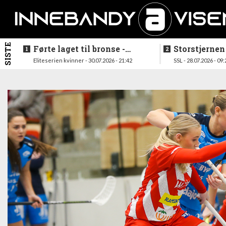
SISTE
Førte laget til bronse -
Storstjernen
trenerduoen ferdige i
ferdig - legg
Eliteserien kvinner - 30.07.2026 - 21:42
SSL - 28.07.2026 - 09:
Gjelleråsen
hylla