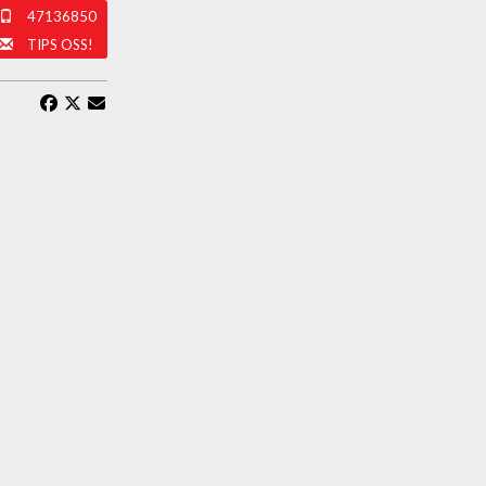
47136850
TIPS OSS!