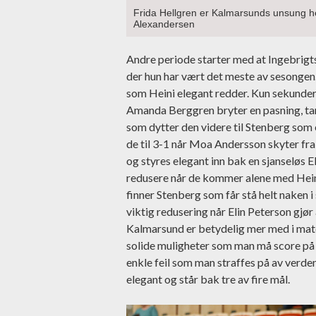
Frida Hellgren er Kalmarsunds unsung her
Alexandersen
Andre periode starter med at Ingebrigtsl
der hun har vært det meste av sesongen.
som Heini elegant redder. Kun sekunder
Amanda Berggren bryter en pasning, tar 
som dytter den videre til Stenberg som 
de til 3-1 når Moa Andersson skyter fra
og styres elegant inn bak en sjanseløs E
redusere når de kommer alene med Heini
finner Stenberg som får stå helt naken 
viktig redusering når Elin Peterson gjør 
Kalmarsund er betydelig mer med i matc
solide muligheter som man må score på s
enkle feil som man straffes på av verde
elegant og står bak tre av fire mål.