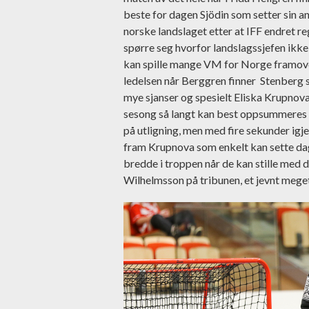
beste for dagen Sjödin som setter sin an
norske landslaget etter at IFF endret re
spørre seg hvorfor landslagssjefen ikke 
kan spille mange VM for Norge framove
ledelsen når Berggren finner Stenberg s
mye sjanser og spesielt Eliska Krupnov
sesong så langt kan best oppsummeres m
på utligning, men med fire sekunder igje
fram Krupnova som enkelt kan sette dage
bredde i troppen når de kan stille med 
Wilhelmsson på tribunen, et jevnt mege