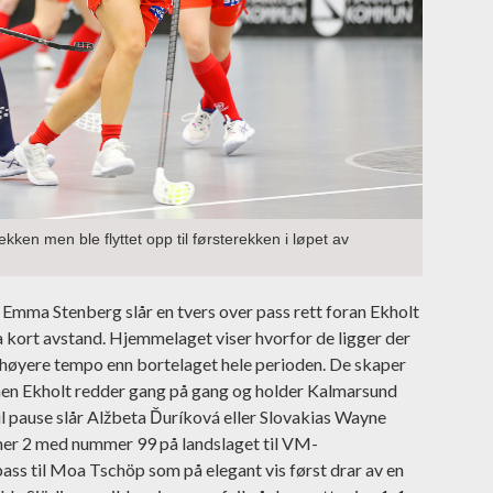
ekken men ble flyttet opp til førsterekken i løpet av
 Emma Stenberg slår en tvers over pass rett foran Ekholt
a kort avstand. Hjemmelaget viser hvorfor de ligger der
k høyere tempo enn bortelaget hele perioden. De skaper
 men Ekholt redder gang på gang og holder Kalmarsund
til pause slår Alžbeta Ďuríková eller Slovakias Wayne
mer 2 med nummer 99 på landslaget til VM-
ass til Moa Tschöp som på elegant vis først drar av en