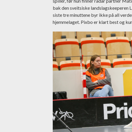
spiller, før hun finner radar partner Mat
bak den sveitsiske landslagskeeperen L
siste tre minuttene byr ikke på all verd
hjemmelaget. Pixbo er klart best og ku