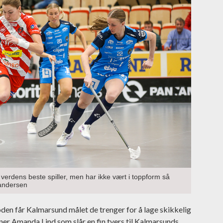
il verdens beste spiller, men har ikke vært i toppform så
xandersen
oden får Kalmarsund målet de trenger for å lage skikkelig
nner Amanda Lind som slår en fin tvers til Kalmarsunds