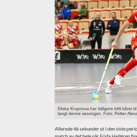
Eliska Krupnova har tidligere blitt kåret t
langt denne sesongen. Foto: Petter Ale
Allerede 46 sekunder ut i den siste peri
match av det hele når Frida Hellgren fi