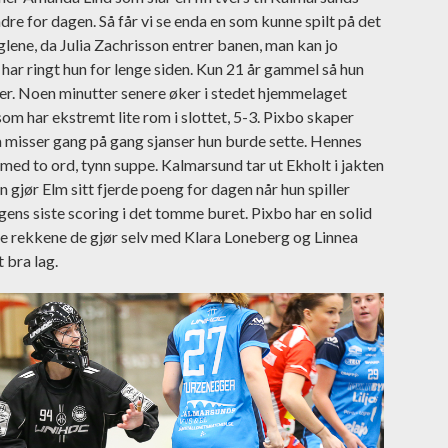
dre for dagen. Så får vi se enda en som kunne spilt på det
glene, da Julia Zachrisson entrer banen, man kan jo
har ringt hun for lenge siden. Kun 21 år gammel så hun
r. Noen minutter senere øker i stedet hjemmelaget
om har ekstremt lite rom i slottet, 5-3. Pixbo skaper
a misser gang på gang sjanser hun burde sette. Hennes
ed to ord, tynn suppe. Kalmarsund tar ut Ekholt i jakten
n gjør Elm sitt fjerde poeng for dagen når hun spiller
ns siste scoring i det tomme buret. Pixbo har en solid
de rekkene de gjør selv med Klara Loneberg og Linnea
t bra lag.