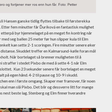
o og fortjener mer ros enn hun får. Foto: Petter
i Hansen ganske tidlig flyttes tilbake til førsterekka
 Etter fem minutter får Ďuríková en fantastisk mulighet
 etterpå byr hjemmelaget på en meget fin kontring når
med seg ballen 25 meter før hun slipper kula til Elm
enkelt kan sette 2-1 scoringen. Fire minutter senere øker
 distanse. Skuddet treffer en Kalmarsund-kølle foran mål
kholt. Når bortelaget så brenner muligheten til å
 straffer i stedet Pixbo de med å sette 4-1 når Elm
i slottet. Kun 23 sekunder senere får bortelaget en meget
alt på egen hånd. 4-2 til pause og 10-9 i skudd.
hen enn i første omgang. Skaper mer framover, får noen
kal man slå Pixbo. Det blir og dessverre litt for mange
ns nest beste lag. Stenberg og Elm finner hverandre