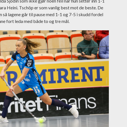
ilda Sjödin som ikke gjør noen feil når hun setter inn 1-1
ara Heini. Tschöp er som vanlig best mot de beste. De
en så lagene går til pause med 1-1 og 7-5 i skudd fordel
nne fort leda med både to og tre mål.