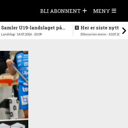
BLI ABONNENT
MENY
Samler U19-landslaget på
Her er siste nytt fra
nytt i august
season
Landslag - 14.07.2026 - 20:09
Eliteserien menn - 10.07.2026 - 1