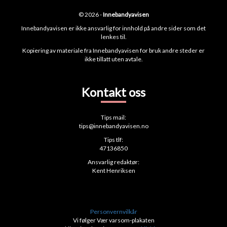
© 2026 -
Innebandyavisen
Innebandyavisen er ikke ansvarlig for innhold på andre sider som det
lenkes til.
Kopiering av materiale fra Innebandyavisen for bruk andre steder er
ikke tillatt uten avtale.
Kontakt oss
Tips mail:
tips@innebandyavisen.no
Tips tlf:
47136850
Ansvarlig redaktør:
Kent Henriksen
Personvernvilkår
Vi følger Vær varsom-plakaten