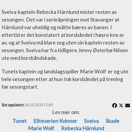
Sveiva-kaptein Rebecka Härnlund mister resten av
sesongen. Det var i serieåpningen mot Stavanger at
Härnlund var uheldig og måtte bæres av banen. I
ettertid er det konstatert at korsbåndet i høyre kne er
av, og at Sveiva må klare seg uten sin kaptein resten av
sesongen. Sveiva har fra tidligere Jenny Østerbø Nilsen
ute med korsbåndskade.
Tunets kaptein og landslagsspiller Marie Wolf er og ute
hele sesongen etter at hun tok korsbåndet på trening
før sesongstart.
Sist oppdatert:
26.10.2024 17:00
Les mer om:
Tunet
Eliteserien Kvinner
Sveiva
Skade
Marie Wolf
Rebecka Härnlund