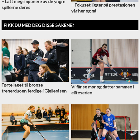
–⁠ Latt meg imponere av de yngre
–⁠ Fokuset ligger på prestasjonen
spillerne deres
vår her og nå
FIKK DU MED DEG DISSE SAKENE?
Førte laget til bronse -
Vi får se mor og datter sammen i
trenerduoen ferdige i Gjelleråsen
eliteserien