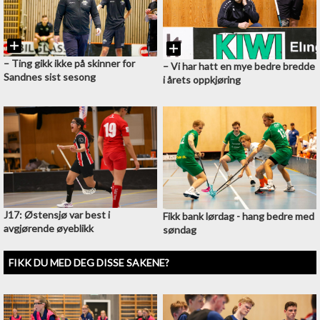
–⁠ Ting gikk ikke på skinner for
–⁠ Vi har hatt en mye bedre bredde
Sandnes sist sesong
i årets oppkjøring
J17: Østensjø var best i
Fikk bank lørdag - hang bedre med
avgjørende øyeblikk
søndag
FIKK DU MED DEG DISSE SAKENE?