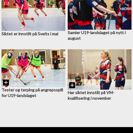
Samler U19-landslaget på nytt i
Siktet er innstilt på Sveits i mai
august
Tester og terping på angrepsspill
Har siktet innstilt på VM-
for U19-landslaget
kvalifisering i november