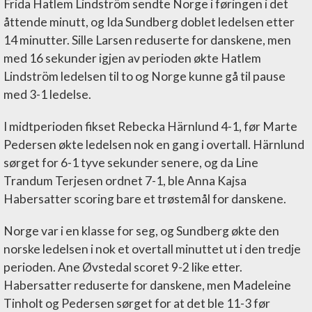
Frida Hatlem Lindström sendte Norge i føringen i det
åttende minutt, og Ida Sundberg doblet ledelsen etter
14 minutter. Sille Larsen reduserte for danskene, men
med 16 sekunder igjen av perioden økte Hatlem
Lindström ledelsen til to og Norge kunne gå til pause
med 3-1 ledelse.
I midtperioden fikset Rebecka Härnlund 4-1, før Marte
Pedersen økte ledelsen nok en gang i overtall. Härnlund
sørget for 6-1 tyve sekunder senere, og da Line
Trandum Terjesen ordnet 7-1, ble Anna Kajsa
Habersatter scoring bare et trøstemål for danskene.
Norge var i en klasse for seg, og Sundberg økte den
norske ledelsen i nok et overtall minuttet ut i den tredje
perioden. Ane Øvstedal scoret 9-2 like etter.
Habersatter reduserte for danskene, men Madeleine
Tinholt og Pedersen sørget for at det ble 11-3 før