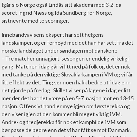
Igår slo Norge også Lindås sitt akademi med 3-2, da
scoret Ingrid Næss og Ida Sundberg for Norge,
sistnevnte med to scoringer.
Innebandyavisens ekspert har sett helgens
landskamper, og er fornøyd med det han har sett fra det
norske landslaget under søndagen mot danskene.
– Tre matcher unnagjort, sesongen er endelig virkelig i
gang. Matchen i dag går vi litt ned på folk og det er nok
med tanke på den viktige Slovakia-kampen i VM og vi får
litt effekt av det. Ting ser noen hakk bedre ut i dag enn
det gjorde på fredag. Skillet vi ser på lagene i dag er litt
mer der det bør det være på en 5-7. nasjon mot en 13-15.
nasjon. Offensivt handler mye igjen om førsterekka og
den viser igjen at den kommer bli meget viktig i VM.
Andre- og tredjerekka får nok et kampbilde i VM som
bør passe de bedre enn det vi har fått se mot Danmark.