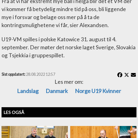
Fra at vi har ekstremt mye ball i helga blir det et VM der
vi kommer få betydelig mindre tid på oss, bli liggende
mye i forsvar og belage oss mer på å ta de
kontringsmulighetene vi får, sier Alexandsen.
U19-VM spilles i polske Katowice 31. august til 4.
september. Der møter det norske laget Sverige, Slovakia
og Tsjekkia i gruppespillet.
Sist oppdatert:
28.08.2022 12:57
Les mer om:
Landslag
Danmark
Norge U19 Kvinner
LES OGSÅ