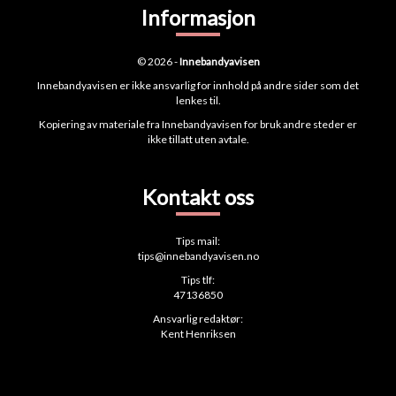
Informasjon
© 2026 -
Innebandyavisen
Innebandyavisen er ikke ansvarlig for innhold på andre sider som det
lenkes til.
Kopiering av materiale fra Innebandyavisen for bruk andre steder er
ikke tillatt uten avtale.
Kontakt oss
Tips mail:
tips@innebandyavisen.no
Tips tlf:
47136850
Ansvarlig redaktør:
Kent Henriksen