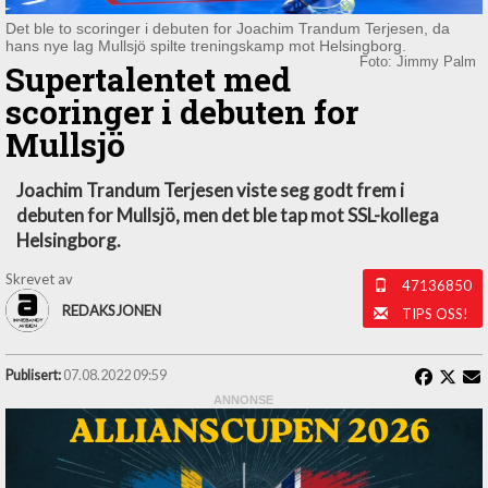
Det ble to scoringer i debuten for Joachim Trandum Terjesen, da
hans nye lag Mullsjö spilte treningskamp mot Helsingborg.
Foto: Jimmy Palm
Supertalentet med
scoringer i debuten for
Mullsjö
Joachim Trandum Terjesen viste seg godt frem i
debuten for Mullsjö, men det ble tap mot SSL-kollega
Helsingborg.
Skrevet av
47136850
REDAKSJONEN
TIPS OSS!
Publisert:
07.08.2022 09:59