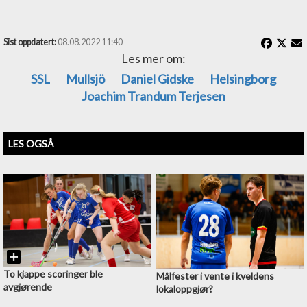
Sist oppdatert:
08.08.2022 11:40
Les mer om:
SSL
Mullsjö
Daniel Gidske
Helsingborg
Joachim Trandum Terjesen
LES OGSÅ
To kjappe scoringer ble
Målfester i vente i kveldens
avgjørende
lokaloppgjør?