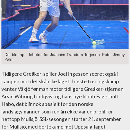
Det ble tap i debuten for Joachim Trandum Terjesen. Foto: Jimmy
Palm
Tidligere Greåker-spiller Joel Ingesson scoret også i
kampen mot det skånske laget. I neste treningskamp
venter Växjö før man møter tidligere Greåker-stjernen
Arvid Wibring Lindqvist og hans nye klubb Fagerhult
Habo, det blir nok spesielt for den norske
landslagsmannen som i en årrekke var en profil for
nettopp Mullsjö. SSL-sesongen starter 21. september
for Mullsjö, med bortekamp mot Uppsala-laget