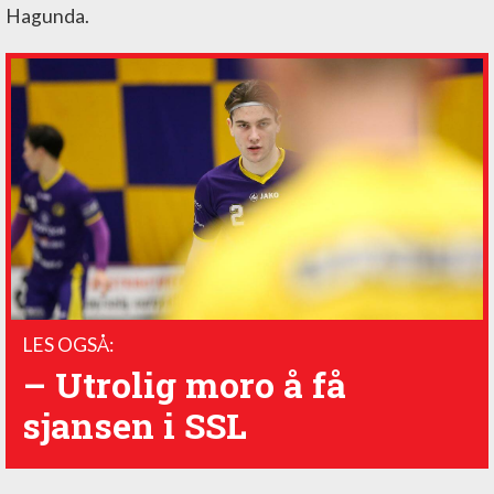
Hagunda.
LES OGSÅ:
– Utrolig moro å få
sjansen i SSL