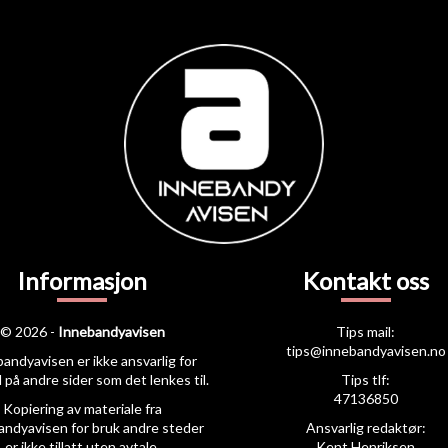
Informasjon
Kontakt oss
© 2026 -
Innebandyavisen
Tips mail:
tips@innebandyavisen.no
andyavisen er ikke ansvarlig for
 på andre sider som det lenkes til.
Tips tlf:
47136850
Kopiering av materiale fra
andyavisen for bruk andre steder
Ansvarlig redaktør:
er ikke tillatt uten avtale.
Kent Henriksen