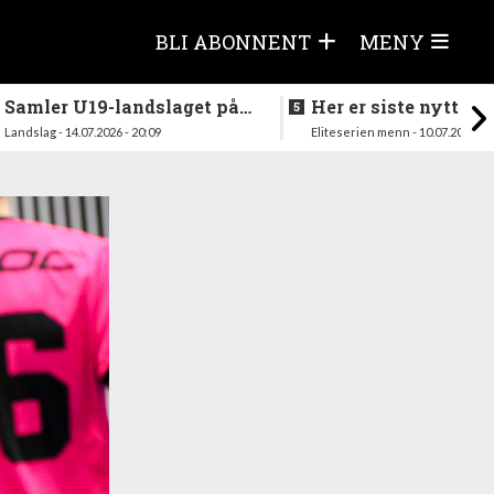
BLI ABONNENT
MENY
Samler U19-landslaget på
Her er siste nytt fra
nytt i august
season
Landslag - 14.07.2026 - 20:09
Eliteserien menn - 10.07.2026 - 1