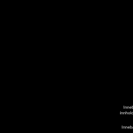
Inneb
innhold
Inneb