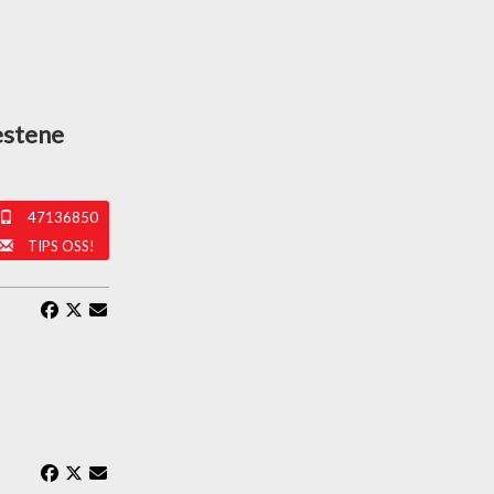
estene
47136850
TIPS OSS!