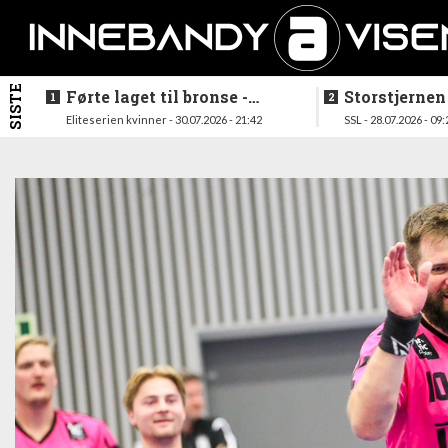
SISTE
Førte laget til bronse -
Storstjernen
trenerduoen ferdige i
ferdig - legg
Eliteserien kvinner - 30.07.2026 - 21:42
SSL - 28.07.2026 - 09:
Gjelleråsen
hylla