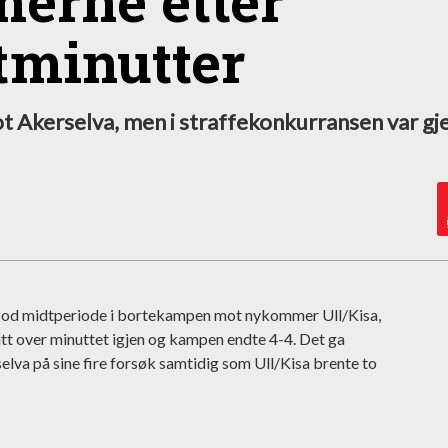
erne etter
tminutter
ot Akerselva, men i straffekonkurransen var gj
n god midtperiode i bortekampen mot nykommer Ull/Kisa,
tt over minuttet igjen og kampen endte 4-4. Det ga
lva på sine fire forsøk samtidig som Ull/Kisa brente to