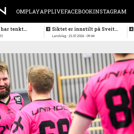
OM
PLAY
APP
LIVE
FACEBOOK
INSTAGRAM
 har tenkt
Siktet er innstilt på Sveits
er køllen på
i mai
25
Landslag - 21.07.2026 - 09:44