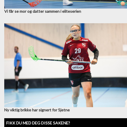
Vi får se mor og datter sammen i eliteserien
Ny viktig brikke har signert for Sjetne
FIKK DU MED DEG DISSE SAKENE?