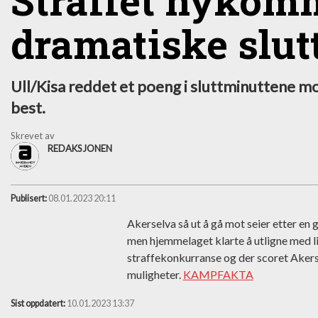
Straffet nykomm
dramatiske slut
Ull/Kisa reddet et poeng i sluttminuttene m
best.
Skrevet av
REDAKSJONEN
Publisert:
08.01.2023 20:11
Akerselva så ut å gå mot seier etter e
men hjemmelaget klarte å utligne med li
straffekonkurranse og der scoret Akerse
muligheter.
KAMPFAKTA
Sist oppdatert:
10.01.2023 13:37