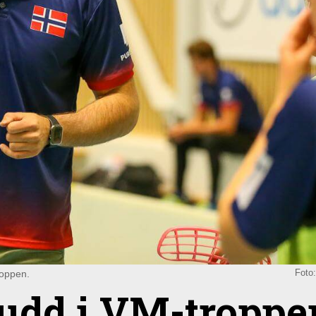
roppen.
Foto
rudd i VM-troppe