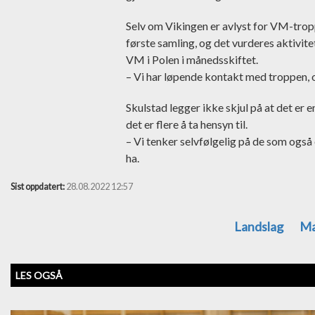
Selv om Vikingen er avlyst for VM-troppen
første samling, og det vurderes aktivite
VM i Polen i månedsskiftet.
– Vi har løpende kontakt med troppen, o
Skulstad legger ikke skjul på at det er 
det er flere å ta hensyn til.
– Vi tenker selvfølgelig på de som også e
ha.
Sist oppdatert:
28.08.2022 12:57
Landslag
Ma
LES OGSÅ