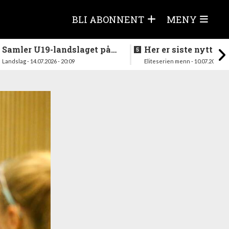
BLI ABONNENT
MENY
Samler U19-landslaget på
Her er siste nytt fra
nytt i august
season
Landslag - 14.07.2026 - 20:09
Eliteserien menn - 10.07.2026 - 1