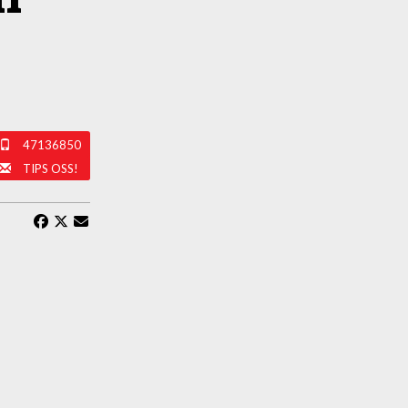
47136850
TIPS OSS!