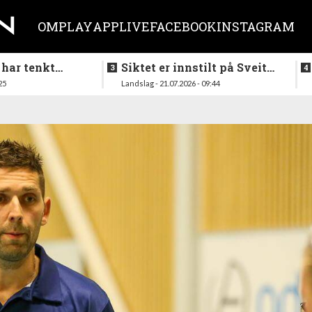
OM
PLAY
APP
LIVE
FACEBOOK
INSTAGRAM
 har tenkt
Siktet er innstilt på Sveits
er køllen på
i mai
25
Landslag - 21.07.2026 - 09:44