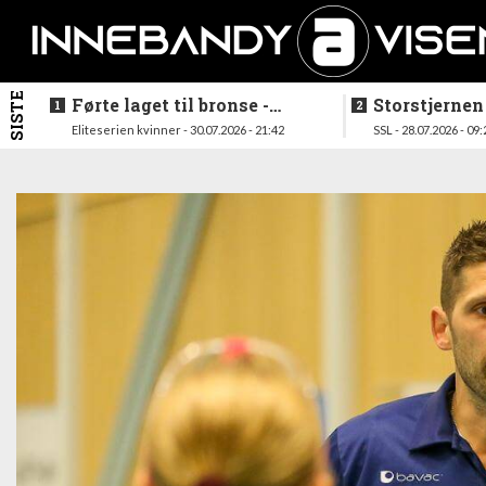
SISTE
Førte laget til bronse -
Storstjernen
trenerduoen ferdige i
ferdig - legg
Eliteserien kvinner - 30.07.2026 - 21:42
SSL - 28.07.2026 - 09:
Gjelleråsen
hylla