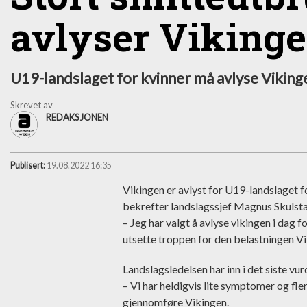
avlyser Viking
U19-landslaget for kvinner må avlyse Vikin
Skrevet av
REDAKSJONEN
Publisert:
19.08.2022 16:35
Vikingen er avlyst for U19-landslaget f
bekrefter landslagssjef Magnus Skulst
– Jeg har valgt å avlyse vikingen i dag f
utsette troppen for den belastningen Vik
Landslagsledelsen har inn i det siste vu
– Vi har heldigvis lite symptomer og flere
gjennomføre Vikingen.