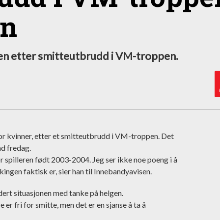
en
gen etter smitteutbrudd i VM-troppen.
or kvinner, etter et smitteutbrudd i VM-troppen. Det
ad fredag.
or spilleren født 2003-2004. Jeg ser ikke noe poeng i å
ingen faktisk er, sier han til Innebandyavisen.
rdert situasjonen med tanke på helgen.
 er fri for smitte, men det er en sjanse å ta å