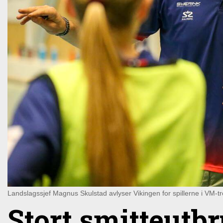
Landslagssjef Magnus Skulstad avlyser Vikingen for spillerne i VM-t
Stort smitteutb