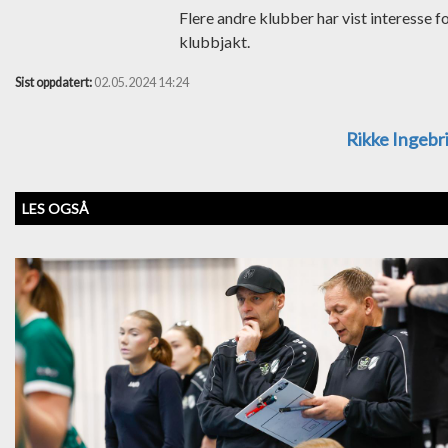
Flere andre klubber har vist interesse f
klubbjakt.
Sist oppdatert:
02.05.2024 14:24
Rikke Ingebr
LES OGSÅ