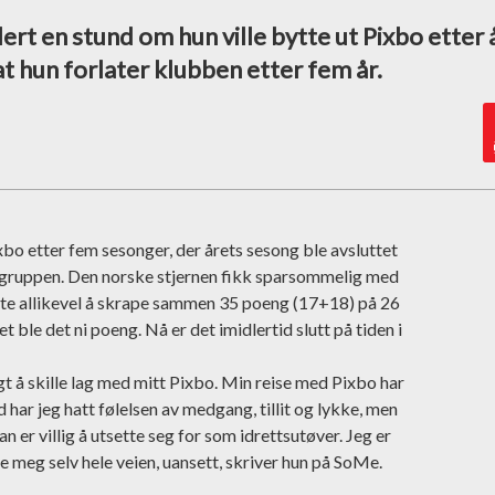
lert en stund om hun ville bytte ut Pixbo etter 
at hun forlater klubben etter fem år.
xbo etter fem sesonger, der årets sesong ble avsluttet
gruppen. Den norske stjernen fikk sparsommelig med
arte allikevel å skrape sammen 35 poeng (17+18) på 26
t ble det ni poeng. Nå er det imidlertid slutt på tiden i
valgt å skille lag med mitt Pixbo. Min reise med Pixbo har
har jeg hatt følelsen av medgang, tillit og lykke, men
 er villig å utsette seg for som idrettsutøver. Jeg er
ære meg selv hele veien, uansett, skriver hun på SoMe.