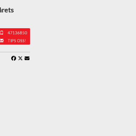
årets
47136850
TIPS OSS!