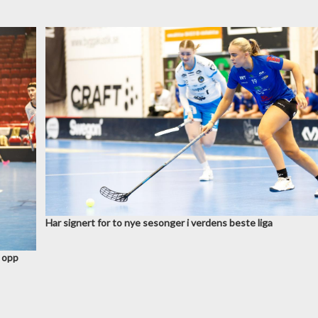
Har signert for to nye sesonger i verdens beste liga
n opp