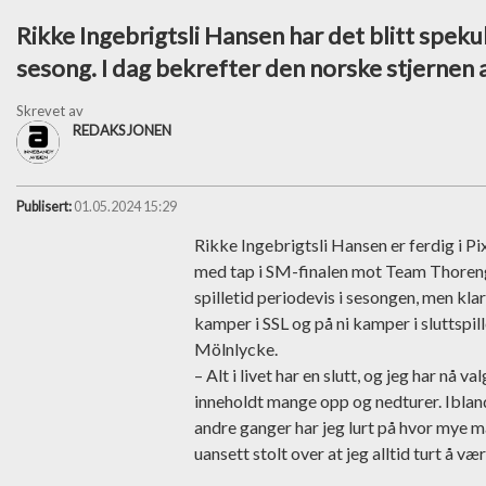
Rikke Ingebrigtsli Hansen har det blitt speku
sesong. I dag bekrefter den norske stjernen 
Skrevet av
REDAKSJONEN
Publisert:
01.05.2024 15:29
Rikke Ingebrigtsli Hansen er ferdig i Pi
med tap i SM-finalen mot Team Thoren
spilletid periodevis i sesongen, men kl
kamper i SSL og på ni kamper i sluttspille
Mölnlycke.
– Alt i livet har en slutt, og jeg har nå 
inneholdt mange opp og nedturer. Ibland 
andre ganger har jeg lurt på hvor mye man
uansett stolt over at jeg alltid turt å v