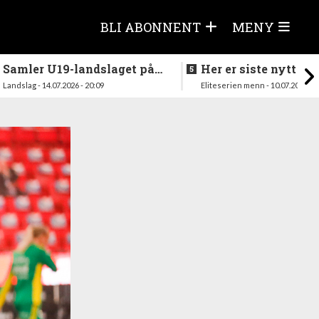
BLI ABONNENT
MENY
Samler U19-landslaget på
Her er siste nytt fra
nytt i august
season
Landslag - 14.07.2026 - 20:09
Eliteserien menn - 10.07.2026 - 1