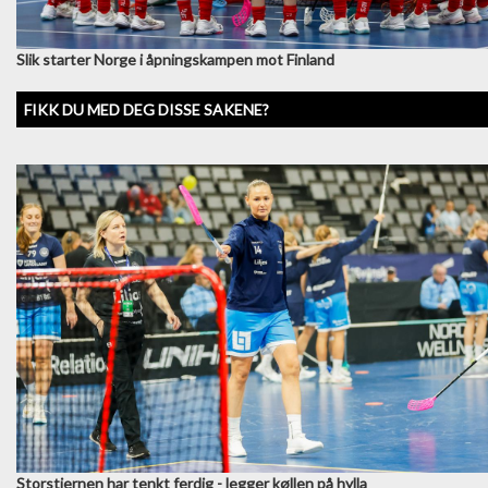
Slik starter Norge i åpningskampen mot Finland
FIKK DU MED DEG DISSE SAKENE?
Storstjernen har tenkt ferdig - legger køllen på hylla