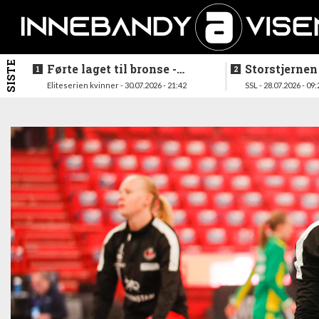
SISTE
Førte laget til bronse -
Storstjernen
trenerduoen ferdige i
ferdig - legg
Eliteserien kvinner - 30.07.2026 - 21:42
SSL - 28.07.2026 - 09:
Gjelleråsen
hylla