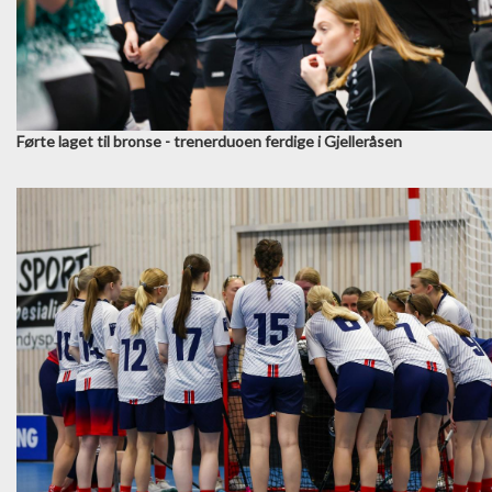
Førte laget til bronse - trenerduoen ferdige i Gjelleråsen