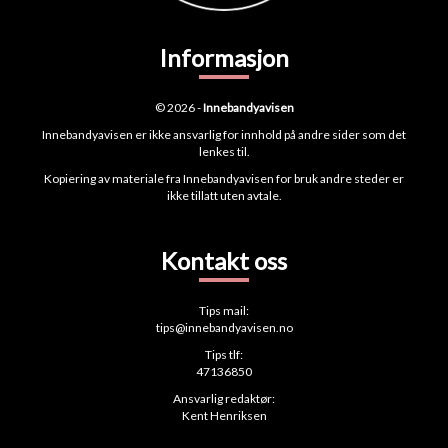
Informasjon
© 2026 -
Innebandyavisen
Innebandyavisen er ikke ansvarlig for innhold på andre sider som det
lenkes til.
Kopiering av materiale fra Innebandyavisen for bruk andre steder er
ikke tillatt uten avtale.
Kontakt oss
Tips mail:
tips@innebandyavisen.no
Tips tlf:
47136850
Ansvarlig redaktør:
Kent Henriksen