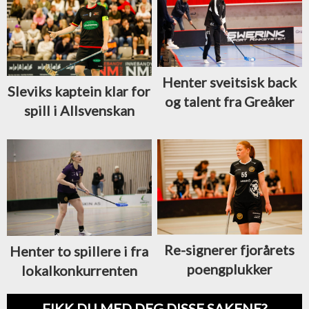
Henter sveitsisk back
Sleviks kaptein klar for
og talent fra Greåker
spill i Allsvenskan
Re-signerer fjorårets
Henter to spillere i fra
poengplukker
lokalkonkurrenten
FIKK DU MED DEG DISSE SAKENE?