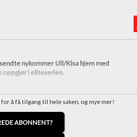
92 sendte nykommer Ull/Kisa hjem med
 oppgjør i eliteserien.
r å få tilgang til hele saken, og mye mer!
REDE ABONNENT?