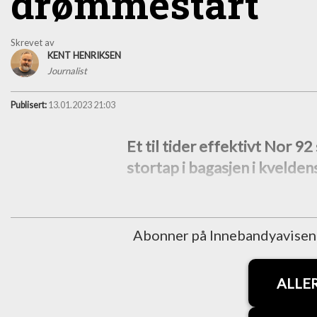
drømmestart
Skrevet av
KENT HENRIKSEN
Journalist
Publisert:
13.01.2023 21:03
Et til tider effektivt Nor 
stortap i bagasjen i kveldens
Abonner på Innebandyavisen fo
ALLE