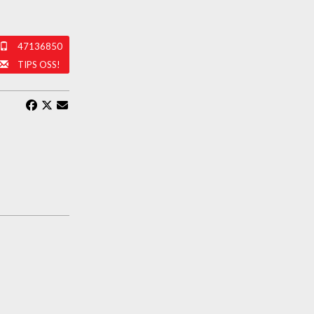
47136850
TIPS OSS!