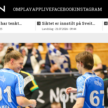
OM
PLAY
APP
LIVE
FACEBOOK
INSTAGRAM
 har tenkt
Siktet er innstilt på Sveits
er køllen på
i mai
25
Landslag - 21.07.2026 - 09:44