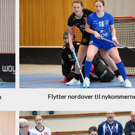
Flytter nordover til nykommern
n