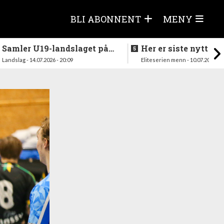
BLI ABONNENT
MENY
Samler U19-landslaget på
Her er siste nytt fra
nytt i august
season
Landslag - 14.07.2026 - 20:09
Eliteserien menn - 10.07.2026 - 1