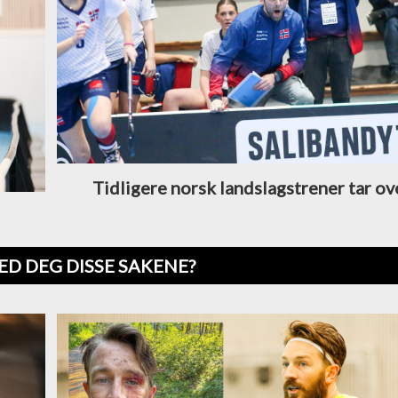
Tidligere norsk landslagstrener tar o
ED DEG DISSE SAKENE?