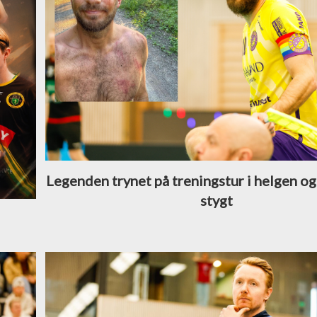
Legenden trynet på treningstur i helgen og
stygt