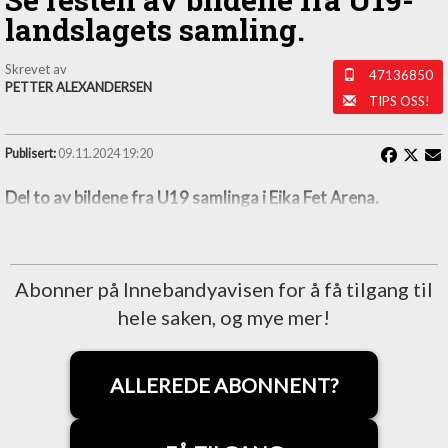
landslagets samling.
Skrevet av
47136850
PETTER ALEXANDERSEN
TIPS OSS!
Publisert:
09.11.2024 19:20
Del to av bildene fra U19 samlinga i Eika Fet Arena.
Abonner på Innebandyavisen for å få tilgang til
hele saken, og mye mer!
ALLEREDE ABONNENT?