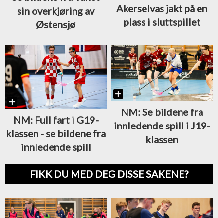
Akerselvas jakt på en
sin overkjøring av
plass i sluttspillet
Østensjø
NM: Se bildene fra
NM: Full fart i G19-
innledende spill i J19-
klassen - se bildene fra
klassen
innledende spill
FIKK DU MED DEG DISSE SAKENE?