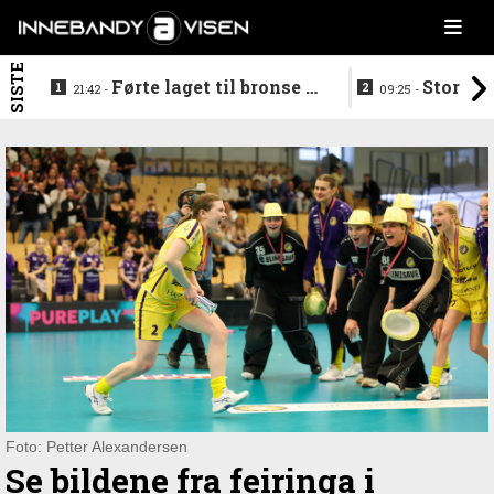
SISTE
Førte laget til bronse -
Storstj
21:42 -
09:25 -
trenerduoen ferdige i
ferdig - legg
Gjelleråsen
hylla
Foto: Petter Alexandersen
Se bildene fra feiringa i