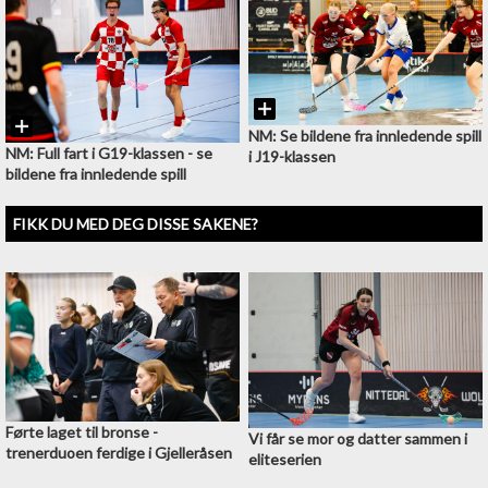
NM: Se bildene fra innledende spill
NM: Full fart i G19-klassen - se
i J19-klassen
bildene fra innledende spill
FIKK DU MED DEG DISSE SAKENE?
Førte laget til bronse -
Vi får se mor og datter sammen i
trenerduoen ferdige i Gjelleråsen
eliteserien