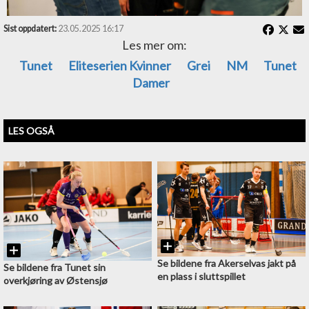
Sist oppdatert:
23.05.2025 16:17
Les mer om:
Tunet
Eliteserien Kvinner
Grei
NM
Tunet
Damer
LES OGSÅ
Se bildene fra Akerselvas jakt på
Se bildene fra Tunet sin
en plass i sluttspillet
overkjøring av Østensjø