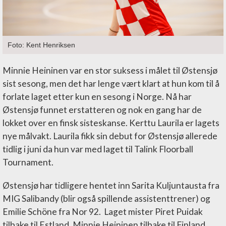
Foto: Kent Henriksen
Minnie Heininen var en stor suksess i målet til Østensjø
sist sesong, men det har lenge vært klart at hun kom til å
forlate laget etter kun en sesong i Norge. Nå har
Østensjø funnet erstatteren og nok en gang har de
lokket over en finsk sisteskanse. Kerttu Laurila er lagets
nye målvakt. Laurila fikk sin debut for Østensjø allerede
tidlig i juni da hun var med laget til Talink Floorball
Tournament.
Østensjø har tidligere hentet inn Sarita Kuljuntausta fra
MIG Salibandy (blir også spillende assistenttrener) og
Emilie Schöne fra Nor 92. Laget mister Piret Puidak
tilbake til Estland, Minnie Heininen tilbake til Finland,