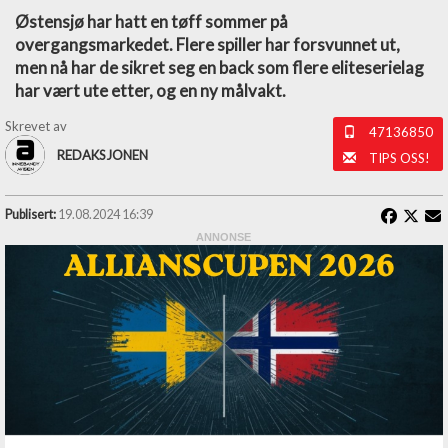
Østensjø har hatt en tøff sommer på
overgangsmarkedet. Flere spiller har forsvunnet ut,
men nå har de sikret seg en back som flere eliteserielag
har vært ute etter, og en ny målvakt.
Skrevet av
47136850
REDAKSJONEN
TIPS OSS!
Publisert:
19.08.2024 16:39