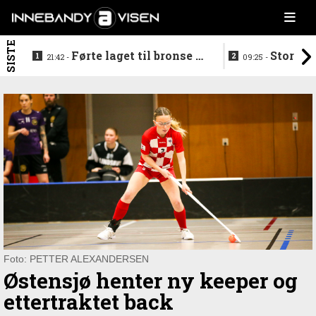
SISTE
Førte laget til bronse -
Storstj
21:42 -
09:25 -
trenerduoen ferdige i
ferdig - legg
Gjelleråsen
hylla
Foto: PETTER ALEXANDERSEN
Østensjø henter ny keeper og
ettertraktet back