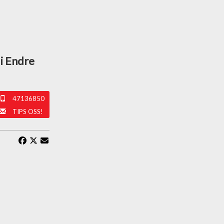
 i Endre
47136850
TIPS OSS!