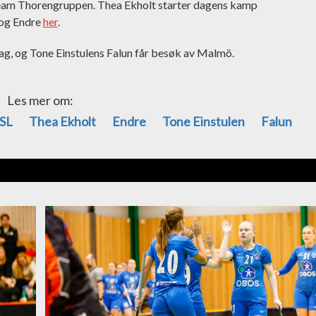
eam Thorengruppen. Thea Ekholt starter dagens kamp
 og Endre
her
.
dag, og Tone Einstulens Falun får besøk av Malmö.
Les mer om:
SL
Thea Ekholt
Endre
Tone Einstulen
Falun