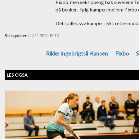
Pixbo, men seks poeng bak suverene T
på benken. Følg kampen mellom Pixbo
Det spilles syv kamper i SSL i ettermid
Sist oppdatert:
29.11.2020 15:13
Rikke Ingebrigtsli Hansen
Pixbo
S
LES OGSÅ