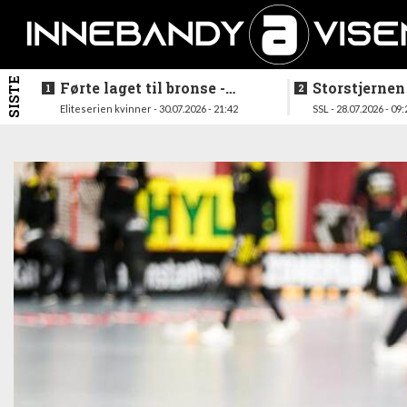
SISTE
Førte laget til bronse -
Storstjernen
trenerduoen ferdige i
ferdig - legg
Eliteserien kvinner - 30.07.2026 - 21:42
SSL - 28.07.2026 - 09:
Gjelleråsen
hylla