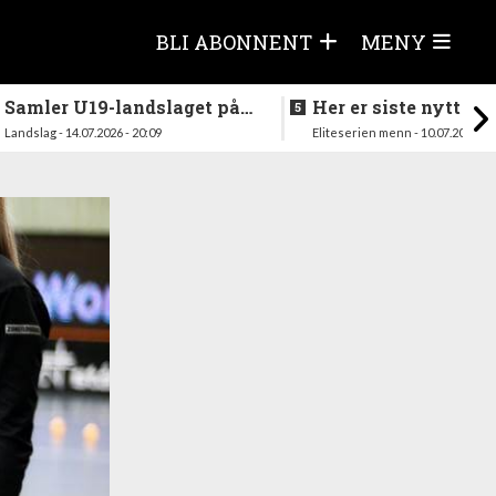
BLI ABONNENT
MENY
Samler U19-landslaget på
Her er siste nytt fra
nytt i august
season
Landslag - 14.07.2026 - 20:09
Eliteserien menn - 10.07.2026 - 1