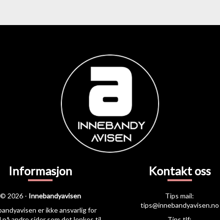
Informasjon
Kontakt oss
© 2026 -
Innebandyavisen
Tips mail:
tips@innebandyavisen.no
andyavisen er ikke ansvarlig for
 på andre sider som det lenkes til.
Tips tlf: