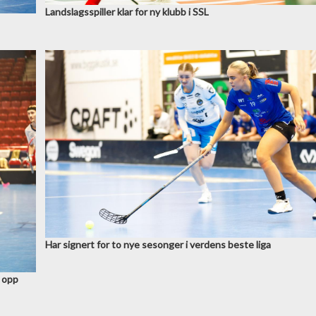
Landslagsspiller klar for ny klubb i SSL
Har signert for to nye sesonger i verdens beste liga
n opp