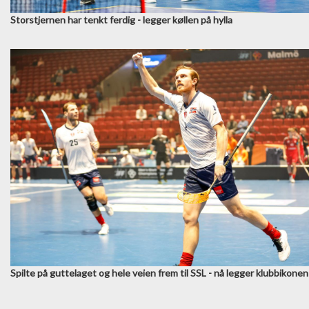
Storstjernen har tenkt ferdig - legger køllen på hylla
Spilte på guttelaget og hele veien frem til SSL - nå legger klubbikone