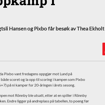
oppkamp i
tsli Hansen og Pixbo får besøk av Thea Ekholt
 da Pixbo vant fredagens oppgjør mot Lund på
både scoret og la opp til scoring i kampen som Pixbo
(6+7) på ni kamper for 20-åringen i årets sesong.
mpen mot Rönnby ble utsatt, etter at en spiller i Rönnby
uken. Endre ligger på andreplass på tabellen, to poeng før