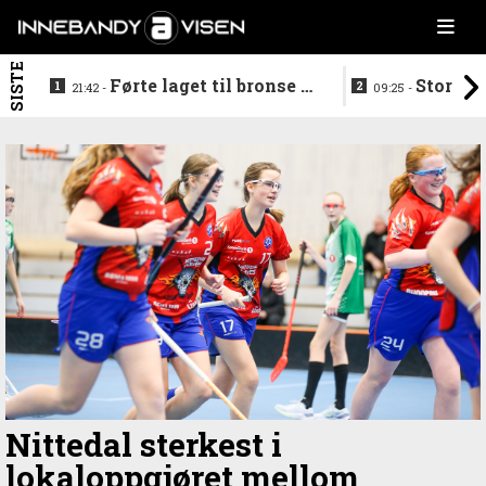
SISTE
Førte laget til bronse -
Storstj
21:42 -
09:25 -
trenerduoen ferdige i
ferdig - legg
Gjelleråsen
hylla
Nittedal sterkest i
lokaloppgjøret mellom