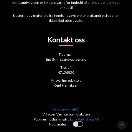
Innebandyavisen er ikke ansvarlig for innhold på andre sider som det
lenkes til.
Kopiering av materiale fra Innebandyavisen for bruk andre steder er
ikke tillatt uten avtale.
Kontakt oss
Tips mail:
tips@innebandyavisen.no
Tips tlf:
47136850
Ansvarlig redaktør:
Kent Henriksen
Personvernvilkår
Vi følger Vær varsom-plakaten
Publiseringsløsning fra
Lynx Publishing AS
Nattmodus