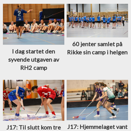
60 jenter samlet på
I dag startet den
Rikke sin camp i helgen
syvende utgaven av
RH2 camp
J17: Hjemmelaget vant
J17: Til slutt kom tre