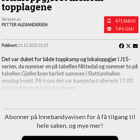
topplagene
Skrevet av
47136850
PETTER ALEXANDERSEN
TIPS OSS!
Publisert:
21.12.2022 22:23
Det var duket for både toppkamp og lokaloppgjør i J15-
serien, da nummer en på tabellen Nittedal og nummer to på
tabellen Gjelleråsen barket sammen i Slattumhallen
onsdag kveld. På tross det var kampstart allerede 17.00
var det bra med folk på tribunen.
Abonner på Innebandyavisen for å få tilgang til
hele saken, og mye mer!