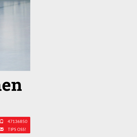
men
47136850
TIPS OSS!