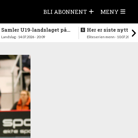
BLI ABONNENT
MENY
Samler U19-landslaget på
Her er siste nytt fra
nytt i august
season
Landslag - 14.07.2026 - 20:09
Eliteserien menn - 10.07.2026 - 1