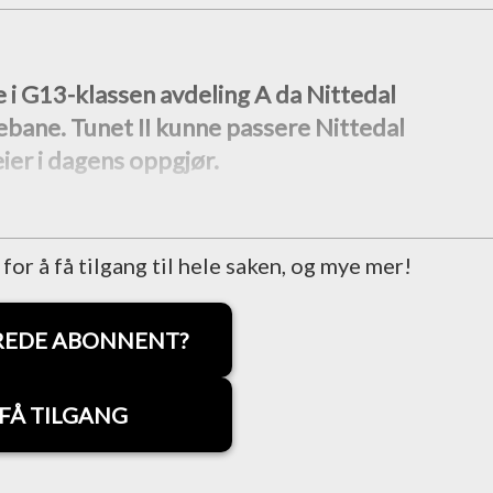
e i G13-klassen avdeling A da Nittedal
ebane. Tunet II kunne passere Nittedal
ier i dagens oppgjør.
r å få tilgang til hele saken, og mye mer!
REDE ABONNENT?
FÅ TILGANG