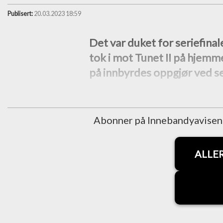
Publisert:
20.03.2023 18:59
Det var duket for seriefinal
tok i mot Tunet II på hjemm
på innbyrdes oppgjør ved se
Abonner på Innebandyavisen fo
ALLE