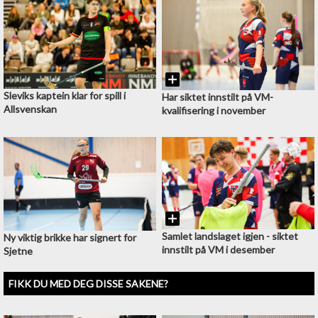
Sleviks kaptein klar for spill i
Har siktet innstilt på VM-
Allsvenskan
kvalifisering i november
Samlet landslaget igjen - siktet
Ny viktig brikke har signert for
innstilt på VM i desember
Sjetne
FIKK DU MED DEG DISSE SAKENE?