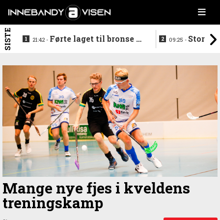
SISTE
Førte laget til bronse -
Storstj
21:42 -
09:25 -
trenerduoen ferdige i
ferdig - legg
Gjelleråsen
hylla
Mange nye fjes i kveldens
treningskamp