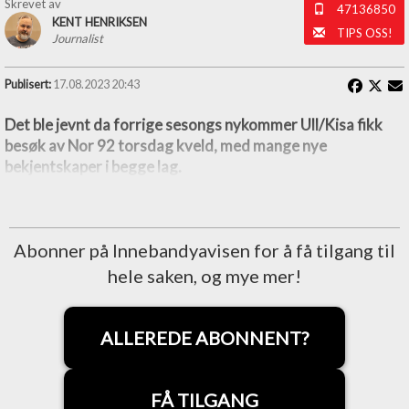
Skrevet av
47136850
KENT HENRIKSEN
TIPS OSS!
Journalist
Publisert:
17.08.2023 20:43
Det ble jevnt da forrige sesongs nykommer Ull/Kisa fikk
besøk av Nor 92 torsdag kveld, med mange nye
bekjentskaper i begge lag.
Abonner på Innebandyavisen for å få tilgang til
hele saken, og mye mer!
ALLEREDE ABONNENT?
FÅ TILGANG