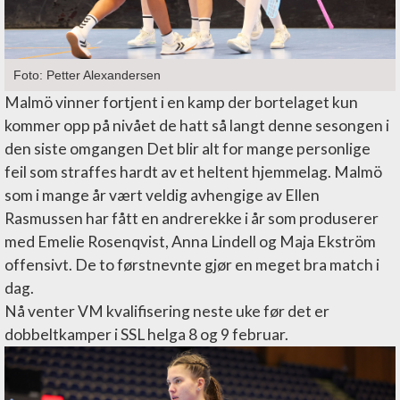
Foto: Petter Alexandersen
Malmö vinner fortjent i en kamp der bortelaget kun
kommer opp på nivået de hatt så langt denne sesongen i
den siste omgangen Det blir alt for mange personlige
feil som straffes hardt av et heltent hjemmelag. Malmö
som i mange år vært veldig avhengige av Ellen
Rasmussen har fått en andrerekke i år som produserer
med Emelie Rosenqvist, Anna Lindell og Maja Ekström
offensivt. De to førstnevnte gjør en meget bra match i
dag.
Nå venter VM kvalifisering neste uke før det er
dobbeltkamper i SSL helga 8 og 9 februar.