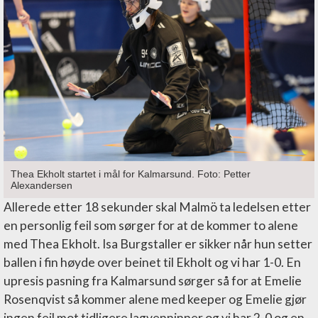
Thea Ekholt startet i mål for Kalmarsund. Foto: Petter
Alexandersen
Allerede etter 18 sekunder skal Malmö ta ledelsen etter
en personlig feil som sørger for at de kommer to alene
med Thea Ekholt. Isa Burgstaller er sikker når hun setter
ballen i fin høyde over beinet til Ekholt og vi har 1-0. En
upresis pasning fra Kalmarsund sørger så for at Emelie
Rosenqvist så kommer alene med keeper og Emelie gjør
ingen feil mot tidligere lagvenninner og vi har 2-0 og en