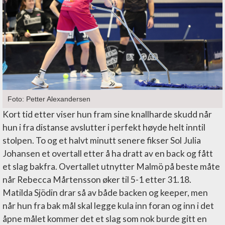
Foto: Petter Alexandersen
Kort tid etter viser hun fram sine knallharde skudd når
hun i fra distanse avslutter i perfekt høyde helt inntil
stolpen. To og et halvt minutt senere fikser Sol Julia
Johansen et overtall etter å ha dratt av en back og fått
et slag bakfra. Overtallet utnytter Malmö på beste måte
når Rebecca Mårtensson øker til 5-1 etter 31.18.
Matilda Sjödin drar så av både backen og keeper, men
når hun fra bak mål skal legge kula inn foran og inn i det
åpne målet kommer det et slag som nok burde gitt en