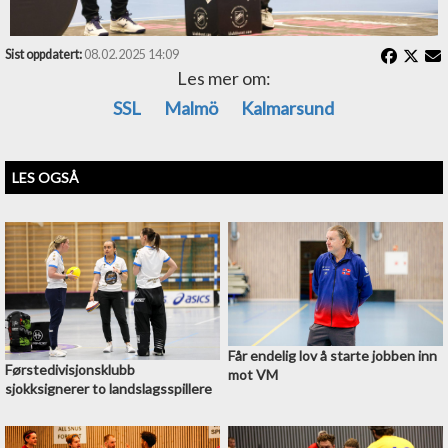
6-3 (49.41) Sjödin (Buczek) spill 5 mot 4
7-3 (55.43) Rosenqvist (Lindell)
Sist oppdatert:
08.02.2025 14:09
8-3 (57.33) Rosenqvist (Maja Lindsjö)
Les mer om:
U2 (57.33) Dominika Buczek (hardt spill)
SSL
Malmö
Kalmarsund
Skudd: 19-13
Dommere: Liedberg/Sjöstedt
LES OGSÅ
Får endelig lov å starte jobben inn
Førstedivisjonsklubb
mot VM
sjokksignerer to landslagsspillere