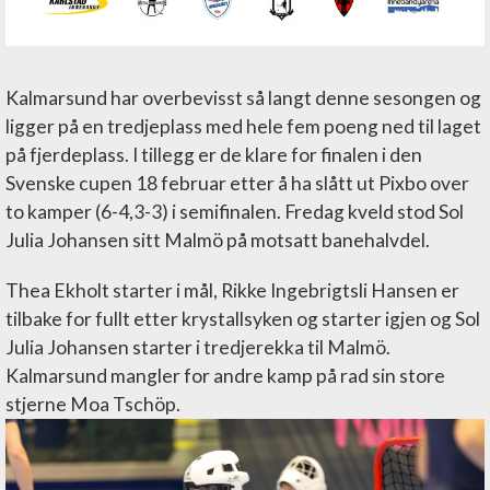
Kalmarsund har overbevisst så langt denne sesongen og
ligger på en tredjeplass med hele fem poeng ned til laget
på fjerdeplass. I tillegg er de klare for finalen i den
Svenske cupen 18 februar etter å ha slått ut Pixbo over
to kamper (6-4,3-3) i semifinalen. Fredag kveld stod Sol
Julia Johansen sitt Malmö på motsatt banehalvdel.
Thea Ekholt starter i mål, Rikke Ingebrigtsli Hansen er
tilbake for fullt etter krystallsyken og starter igjen og Sol
Julia Johansen starter i tredjerekka til Malmö.
Kalmarsund mangler for andre kamp på rad sin store
stjerne Moa Tschöp.