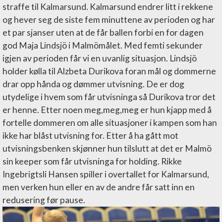
straffe til Kalmarsund. Kalmarsund endrer litt i rekkene
og hever seg de siste fem minuttene av perioden og har
et par sjanser uten at de får ballen forbi en for dagen
god Maja Lindsjö i Malmömålet. Med femti sekunder
igjen av perioden får vi en uvanlig situasjon. Lindsjö
holder kølla til Alzbeta Durikova foran mål og dommerne
drar opp hånda og dømmer utvisning. De er dog
utydelige i hvem som får utvisninga så Durikova tror det
er henne. Etter noen meg,meg,meg er hun kjapp med å
fortelle dommeren om alle situasjoner i kampen som han
ikke har blåst utvisning for. Etter å ha gått mot
utvisningsbenken skjønner hun tilslutt at det er Malmö
sin keeper som får utvisninga for holding. Rikke
Ingebrigtsli Hansen spiller i overtallet for Kalmarsund,
men verken hun eller en av de andre får satt inn en
redusering før pause.