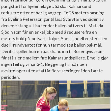
pangstart for hjemmelaget. Så skal Kalmarsund
redusere etter et herlig angrep. En 25 meters pasning
fra Evelina Petersson går til Lisa Svarvfar ved siden av
den ene stanga. Lisa sender ballen på tvers til Matilda
Sjödin som får en enkel jobb med å redusere fra en
meters hold på motsatt stolpe. Anna Lindell er sterk i en
duell i rundvantet før hun tar med seg ballen bak mål.
Derifra spiller hun en backhand inn til Rosenqvist som
får stå alene mellom fire Kalmarsundspillere. Emelie gjør
ingen feil og vi har 3-1. Begge lag har så noen
avslutninger uten at vi får flere scoringer i den første
perioden.