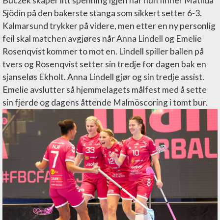
Buczek skaper litt spenning igjen når hun finner Matilda
Sjödin på den bakerste stanga som sikkert setter 6-3.
Kalmarsund trykker på videre, men etter en ny personlig
feil skal matchen avgjøres når Anna Lindell og Emelie
Rosenqvist kommer to mot en. Lindell spiller ballen på
tvers og Rosenqvist setter sin tredje for dagen bak en
sjanseløs Ekholt. Anna Lindell gjør og sin tredje assist.
Emelie avslutter så hjemmelagets målfest med å sette
sin fjerde og dagens åttende Malmöscoring i tomt bur.