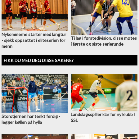
Nykommerne starter med langtur
Ti lag i førstedivisjon, disse møtes
- sjekk oppsettet i eliteserien for
i første og siste serierunde
menn
FIKK DU MED DEG DISSE SAKENE?
Landslagsspiller klar for ny klubb i
Storstjernen har tenkt ferdig -
SSL
legger køllen på hylla