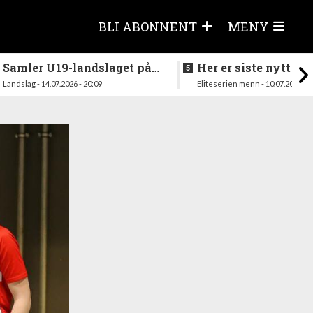
BLI ABONNENT
MENY
Samler U19-landslaget på
Her er siste nytt fra
nytt i august
season
Landslag - 14.07.2026 - 20:09
Eliteserien menn - 10.07.2026 - 1