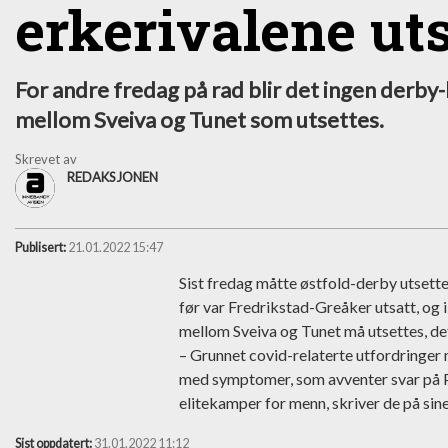
erkerivalene uts
For andre fredag på rad blir det ingen derby
mellom Sveiva og Tunet som utsettes.
Skrevet av
REDAKSJONEN
Publisert:
21.01.2022 15:47
Sist fredag måtte østfold-derby utsette
før var Fredrikstad-Greåker utsatt, og 
mellom Sveiva og Tunet må utsettes, de
– Grunnet covid-relaterte utfordringer m
med symptomer, som avventer svar på PC
elitekamper for menn, skriver de på sine
Sist oppdatert:
31.01.2022 11:12