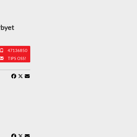
rbyet
47136850
TIPS OSS!