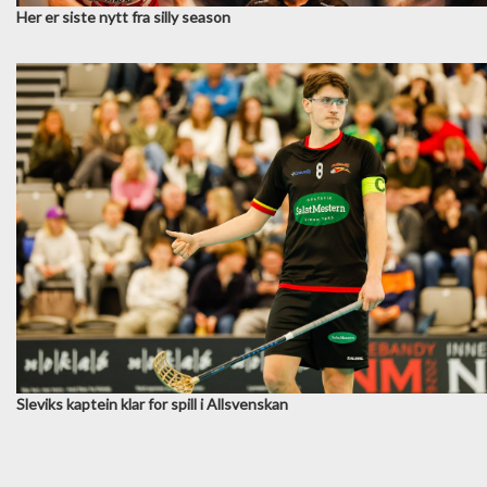
Her er siste nytt fra silly season
Sleviks kaptein klar for spill i Allsvenskan