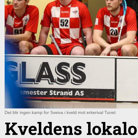
Det blir ingen kamp for Sveiva i kveld mot erkerival Tunet.
Kveldens lokal