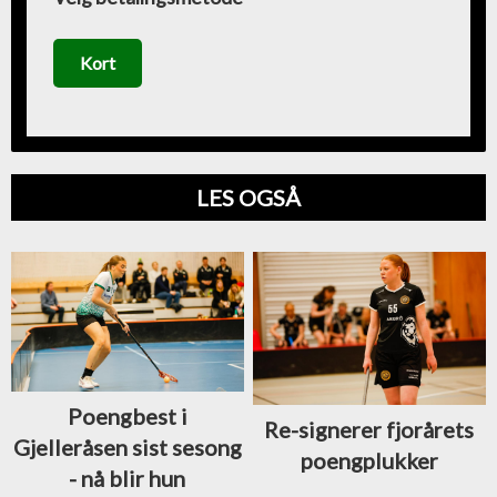
Kort
LES OGSÅ
Poengbest i
Re-signerer fjorårets
Gjelleråsen sist sesong
poengplukker
- nå blir hun