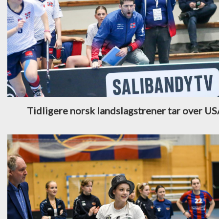
Tidligere norsk landslagstrener tar over U