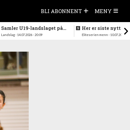
BLI ABONNENT
MENY
Samler U19-landslaget på
Her er siste nytt fra
nytt i august
season
Landslag - 14.07.2026 - 20:09
Eliteserien menn - 10.07.2026 - 1