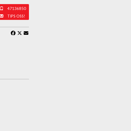
47136850
TIPS OSS!