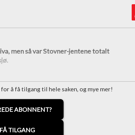
veiva, men så var Stovner-jentene totalt
jø.
r å få tilgang til hele saken, og mye mer!
REDE ABONNENT?
FÅ TILGANG