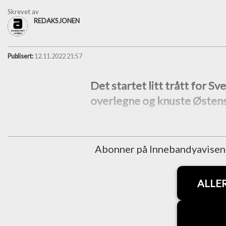
Skrevet av
REDAKSJONEN
Publisert:
12.11.2022 21:57
Det startet litt trått for S
overlegne og knuste Østens
Abonner på Innebandyavisen fo
ALLE