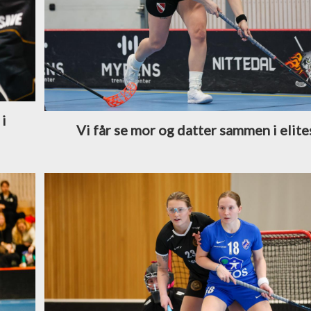
 i
Vi får se mor og datter sammen i elite