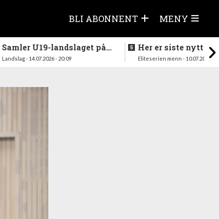
BLI ABONNENT
MENY
Samler U19-landslaget på
Her er siste nytt fra
nytt i august
season
Landslag - 14.07.2026 - 20:09
Eliteserien menn - 10.07.2026 - 1