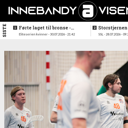
SISTE
Førte laget til bronse -
Storstjernen
trenerduoen ferdige i
ferdig - legg
Eliteserien kvinner - 30.07.2026 - 21:42
SSL - 28.07.2026 - 09:
Gjelleråsen
hylla