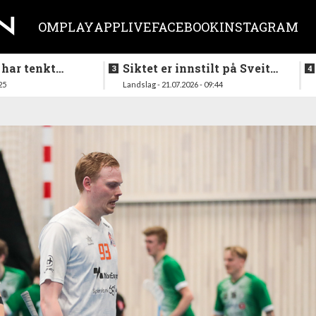
OM
PLAY
APP
LIVE
FACEBOOK
INSTAGRAM
 har tenkt
Siktet er innstilt på Sveits
er køllen på
i mai
25
Landslag - 21.07.2026 - 09:44