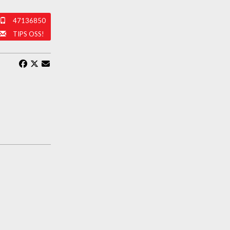
47136850
TIPS OSS!