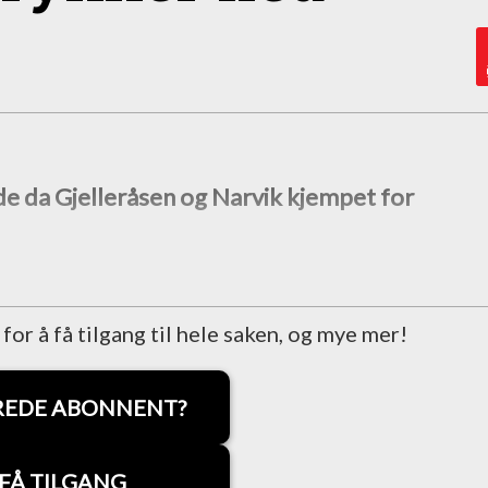
de da Gjelleråsen og Narvik kjempet for
r å få tilgang til hele saken, og mye mer!
REDE ABONNENT?
FÅ TILGANG