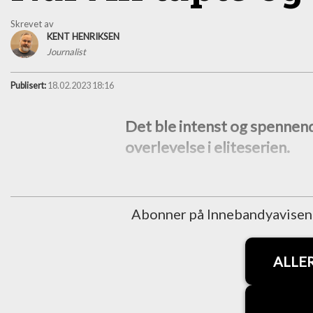
Skrevet av
KENT HENRIKSEN
Journalist
Publisert:
18.02.2023 18:16
Det ble intenst og spennen
overlevelse i eliteserien.
Abonner på Innebandyavisen fo
ALLE