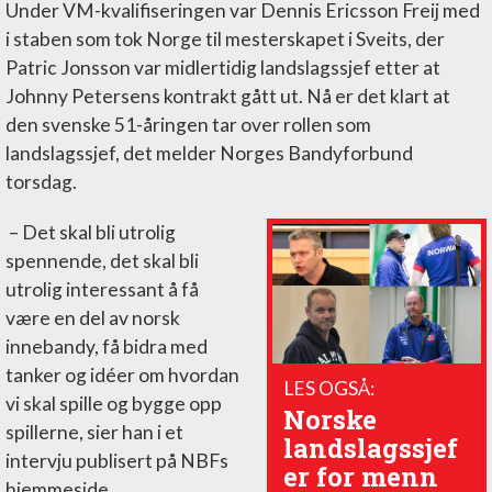
Under VM-kvalifiseringen var Dennis Ericsson Freij med
i staben som tok Norge til mesterskapet i Sveits, der
Patric Jonsson var midlertidig landslagssjef etter at
Johnny Petersens kontrakt gått ut. Nå er det klart at
den svenske 51-åringen tar over rollen som
landslagssjef, det melder Norges Bandyforbund
torsdag.
– Det skal bli utrolig
spennende, det skal bli
utrolig interessant å få
være en del av norsk
innebandy, få bidra med
tanker og idéer om hvordan
LES OGSÅ:
vi skal spille og bygge opp
Norske
spillerne, sier han i et
landslagssjef
intervju publisert på NBFs
er for menn
hjemmeside.