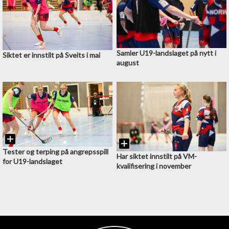
Samler U19-landslaget på nytt i
Siktet er innstilt på Sveits i mai
august
Tester og terping på angrepsspill
Har siktet innstilt på VM-
for U19-landslaget
kvalifisering i november