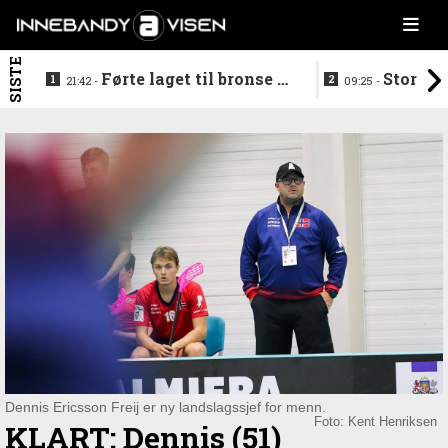
SISTE
Førte laget til bronse -
Storstj
21:42 -
09:25 -
trenerduoen ferdige i
ferdig - legg
Gjelleråsen
hylla
Dennis Ericsson Freij er ny landslagssjef for menn.
Foto: Kent Henriksen
KLART: Dennis (51)