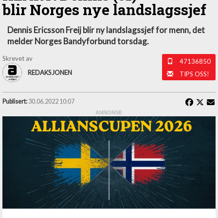
blir Norges nye landslagssjef
Dennis Ericsson Freij blir ny landslagssjef for menn, det
melder Norges Bandyforbund torsdag.
Skrevet av
47136850
REDAKSJONEN
TIPS OSS!
Publisert:
30.06.2022 10:07