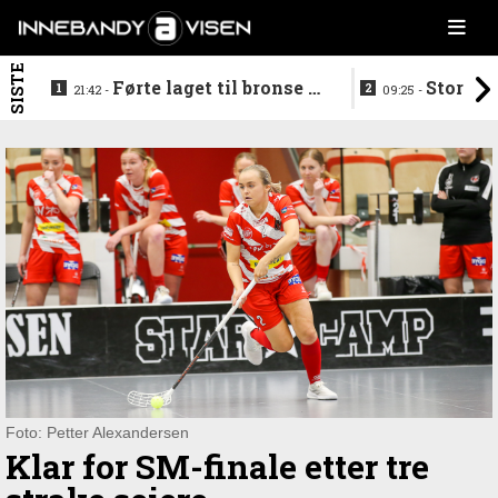
SISTE
Førte laget til bronse -
Storstj
21:42 -
09:25 -
trenerduoen ferdige i
ferdig - legg
Gjelleråsen
hylla
Foto: Petter Alexandersen
Klar for SM-finale etter tre