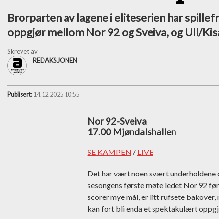
Brorparten av lagene i eliteserien har spillef
oppgjør mellom Nor 92 og Sveiva, og Ull/Kis
Skrevet av
REDAKSJONEN
Publisert:
14.12.2025 10:55
Nor 92-Sveiva
17.00 Mjøndalshallen
SE KAMPEN
/
LIVE
Det har vært noen svært underholdene 
sesongens første møte ledet Nor 92 før 
scorer mye mål, er litt rufsete bakover,
kan fort bli enda et spektakulært oppgj