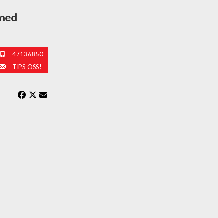
 med
47136850
TIPS OSS!