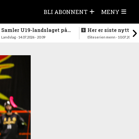
BLI ABONNENT
MENY
Samler U19-landslaget på
Her er siste nytt fra
nytt i august
season
Landslag - 14.07.2026 - 20:09
Eliteserien menn - 10.07.2026 - 1