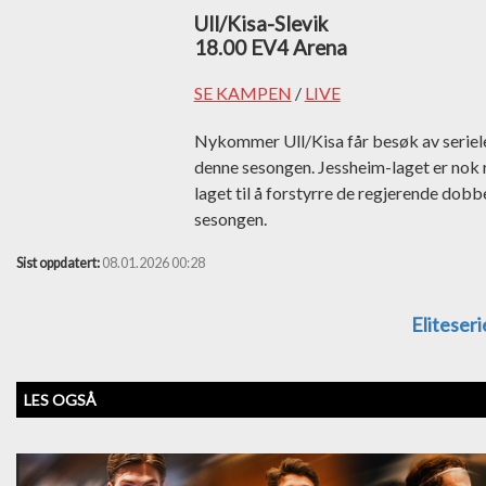
Ull/Kisa-Slevik
18.00 EV4 Arena
SE KAMPEN
/
LIVE
Nykommer Ull/Kisa får besøk av serieled
denne sesongen. Jessheim-laget er nok 
laget til å forstyrre de regjerende dob
sesongen.
Sist oppdatert:
08.01.2026 00:28
Eliteser
LES OGSÅ