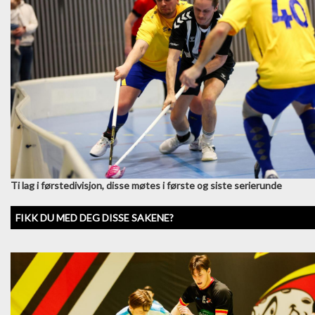
Ti lag i førstedivisjon, disse møtes i første og siste serierunde
FIKK DU MED DEG DISSE SAKENE?