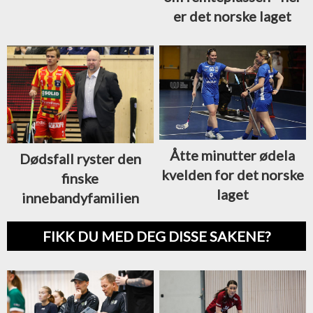
er det norske laget
Åtte minutter ødela
Dødsfall ryster den
kvelden for det norske
finske
laget
innebandyfamilien
FIKK DU MED DEG DISSE SAKENE?