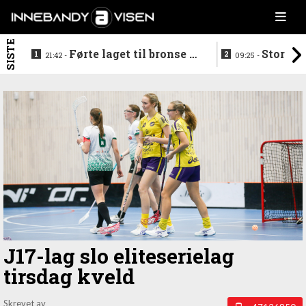
SISTE
Førte laget til bronse -
Storstj
21:42 -
09:25 -
trenerduoen ferdige i
ferdig - legg
Gjelleråsen
hylla
J17-lag slo eliteserielag
tirsdag kveld
Skrevet av