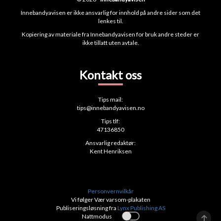
Innebandyavisen er ikke ansvarlig for innhold på andre sider som det
lenkes til.
Kopiering av materiale fra Innebandyavisen for bruk andre steder er
ikke tillatt uten avtale.
Kontakt oss
Tips mail:
tips@innebandyavisen.no
Tips tlf:
47136850
Ansvarlig redaktør:
Kent Henriksen
Personvernvilkår
Vi følger Vær varsom-plakaten
Publiseringsløsning fra
Lynx Publishing AS
Nattmodus