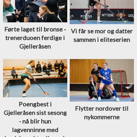
Førte laget til bronse -
Vi får se mor og datter
trenerduoen ferdige i
sammen i eliteserien
Gjelleråsen
Poengbest i
Flytter nordover til
Gjelleråsen sist sesong
nykommerne
- nå blir hun
lagvenninne med