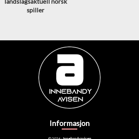
landslagsaktuell norsk
spiller
Informasjon
© 2026 -
Innebandyavisen