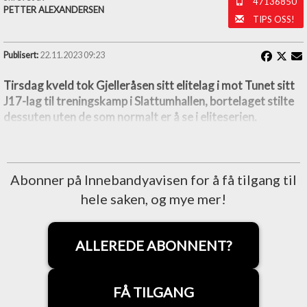
47136850
PETTER ALEXANDERSEN
TIPS OSS!
Publisert:
22.11.2023 09:23
Tirsdag kveld tok Gjelleråsen sitt elitelag i mot Tunet sitt
J17-lag til treningskamp i Slattumhallen, bortelaget stilte
dessuten uten de som normalt er å se i eliteserien.
Abonner på Innebandyavisen for å få tilgang til
hele saken, og mye mer!
ALLEREDE ABONNENT?
FÅ TILGANG