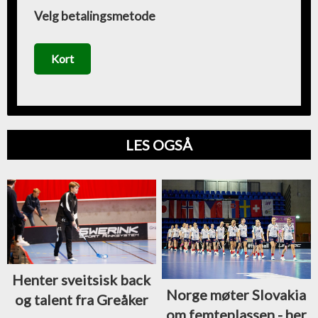
Velg betalingsmetode
Kort
LES OGSÅ
Henter sveitsisk back
Norge møter Slovakia
og talent fra Greåker
om femteplassen - her