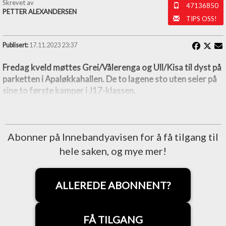
Skrevet av
47136850
PETTER ALEXANDERSEN
TIPS OSS!
Publisert:
17.11.2023 23:37
Fredag kveld møttes Grei/Vålerenga og Ull/Kisa til dyst på
parketten i Apaløkkahallen. De to lagene sto uten seier på
sine to første kamper i J17-klassen.
Abonner på Innebandyavisen for å få tilgang til
hele saken, og mye mer!
ALLEREDE ABONNENT?
FÅ TILGANG