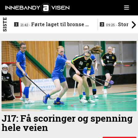
SISTE
Førte laget til bronse -
Storstj
21:42 -
09:25 -
trenerduoen ferdige i
ferdig - legg
Gjelleråsen
hylla
J17: Få scoringer og spenning
hele veien