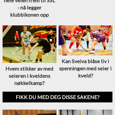
hele veien frem til SSL
- nå legger
klubbikonen opp
Kan Sveiva blåse liv i
spenningen med seier i
Hvem stikker av med
kveld?
seieren i kveldens
nøkkelkamp?
FIKK DU MED DEG DISSE SAKENE?