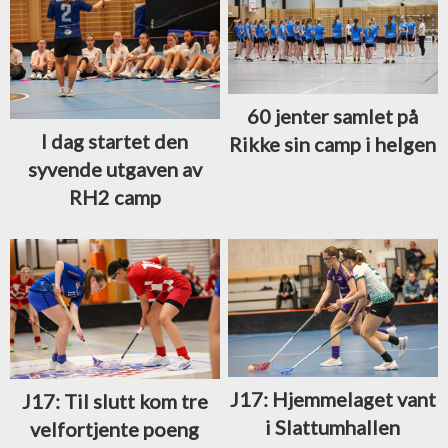
60 jenter samlet på
I dag startet den
Rikke sin camp i helgen
syvende utgaven av
RH2 camp
J17: Hjemmelaget vant
J17: Til slutt kom tre
i Slattumhallen
velfortjente poeng