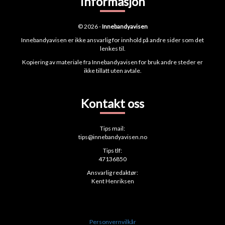
Informasjon
© 2026 -
Innebandyavisen
Innebandyavisen er ikke ansvarlig for innhold på andre sider som det
lenkes til.
Kopiering av materiale fra Innebandyavisen for bruk andre steder er
ikke tillatt uten avtale.
Kontakt oss
Tips mail:
tips@innebandyavisen.no
Tips tlf:
47136850
Ansvarlig redaktør:
Kent Henriksen
Personvernvilkår