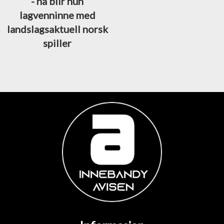
- nå blir hun
lagvenninne med
landslagsaktuell norsk
spiller