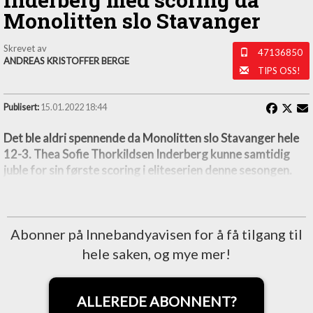
Monolitten slo Stavanger
Skrevet av
47136850
ANDREAS KRISTOFFER BERGE
TIPS OSS!
Publisert:
15.01.2022 18:44
Det ble aldri spennende da Monolitten slo Stavanger hele
12-3. Thea Sofie Thorkildsen Inderberg kunne samtidig
juble for sin første scoring i eliteserien denne sesongen.
Abonner på Innebandyavisen for å få tilgang til
hele saken, og mye mer!
ALLEREDE ABONNENT?