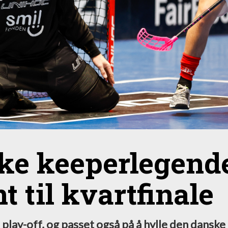
ske keeperlegend
 til kvartfinale
play-off, og passet også på å hylle den danske