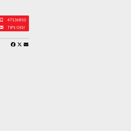
47136850
TIPS OSS!