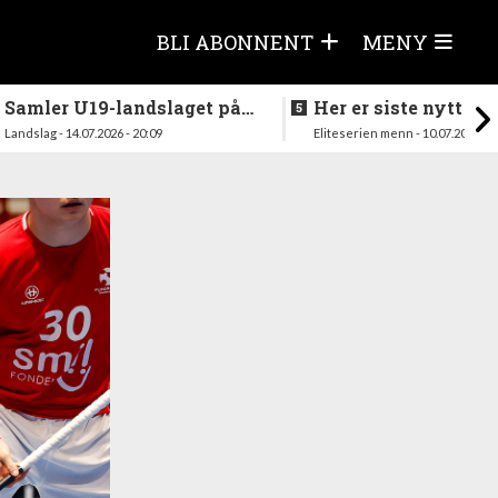
BLI ABONNENT
MENY
Samler U19-landslaget på
Her er siste nytt fra
nytt i august
season
Landslag - 14.07.2026 - 20:09
Eliteserien menn - 10.07.2026 - 1