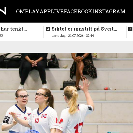
OM
PLAY
APP
LIVE
FACEBOOK
INSTAGRAM
 har tenkt
Siktet er innstilt på Sveits
er køllen på
i mai
25
Landslag - 21.07.2026 - 09:44