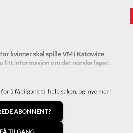
or kvinner skal spille VM i Katowice
du litt informasjon om det norske laget.
r å få tilgang til hele saken, og mye mer!
REDE ABONNENT?
FÅ TILGANG