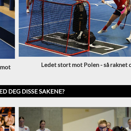
Ledet stort mot Polen - så raknet 
e mot
ED DEG DISSE SAKENE?