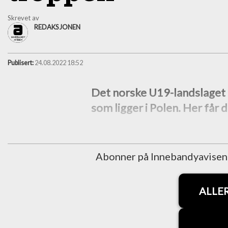
Skrevet av
REDAKSJONEN
Publisert:
24.08.2022 18:52
Det norske U19-landslaget f
som ligger i Polen. Her får 
Abonner på Innebandyavisen fo
ALLE