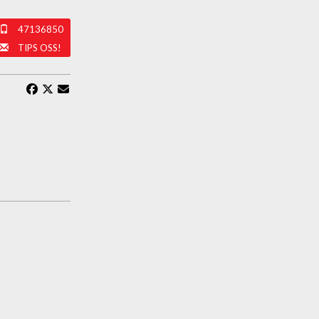
47136850
TIPS OSS!