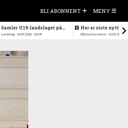
BLI ABONNENT
MENY
Samler U19-landslaget på
Her er siste nytt fra
nytt i august
season
Landslag - 14.07.2026 - 20:09
Eliteserien menn - 10.07.2026 - 1