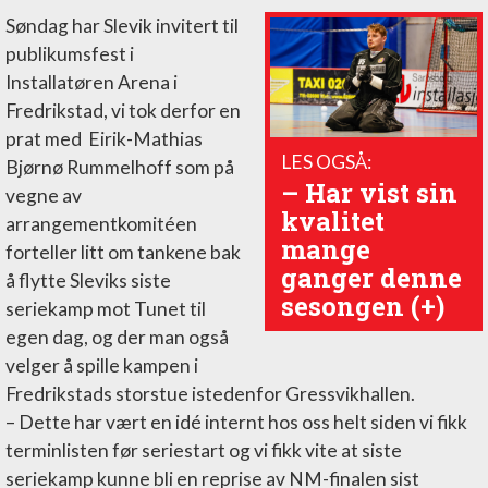
Søndag har Slevik invitert til
publikumsfest i
Installatøren Arena i
Fredrikstad, vi tok derfor en
prat med Eirik-Mathias
LES OGSÅ:
Bjørnø Rummelhoff som på
–⁠ Har vist sin
vegne av
kvalitet
arrangementkomitéen
mange
forteller litt om tankene bak
ganger denne
å flytte Sleviks siste
sesongen (+)
seriekamp mot Tunet til
egen dag, og der man også
velger å spille kampen i
Fredrikstads storstue istedenfor Gressvikhallen.
– Dette har vært en idé internt hos oss helt siden vi fikk
terminlisten før seriestart og vi fikk vite at siste
seriekamp kunne bli en reprise av NM-finalen sist