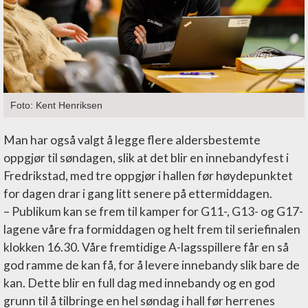
Foto: Kent Henriksen
Man har også valgt å legge flere aldersbestemte
oppgjør til søndagen, slik at det blir en innebandyfest i
Fredrikstad, med tre oppgjør i hallen før høydepunktet
for dagen drar i gang litt senere på ettermiddagen.
– Publikum kan se frem til kamper for G11-, G13- og G17-
lagene våre fra formiddagen og helt frem til seriefinalen
klokken 16.30. Våre fremtidige A-lagsspillere får en så
god ramme de kan få, for å levere innebandy slik bare de
kan. Dette blir en full dag med innebandy og en god
grunn til å tilbringe en hel søndag i hall før herrenes