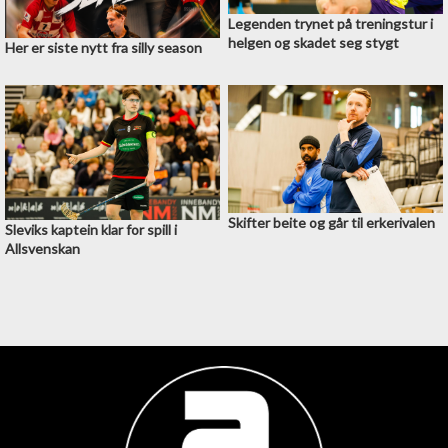
Legenden trynet på treningstur i
helgen og skadet seg stygt
Her er siste nytt fra silly season
Skifter beite og går til erkerivalen
Sleviks kaptein klar for spill i
Allsvenskan