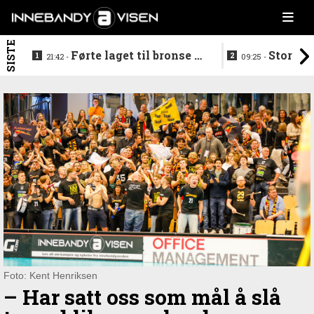
SISTE
Førte laget til bronse -
Storstj
21:42 -
09:25 -
trenerduoen ferdige i
ferdig - legg
Gjelleråsen
hylla
Foto: Kent Henriksen
–⁠ Har satt oss som mål å slå