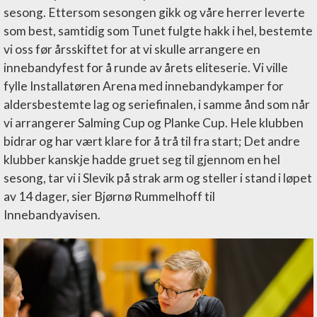
sesong. Ettersom sesongen gikk og våre herrer leverte
som best, samtidig som Tunet fulgte hakk i hel, bestemte
vi oss før årsskiftet for at vi skulle arrangere en
innebandyfest for å runde av årets eliteserie. Vi ville
fylle Installatøren Arena med innebandykamper for
aldersbestemte lag og seriefinalen, i samme ånd som når
vi arrangerer Salming Cup og Planke Cup. Hele klubben
bidrar og har vært klare for å trå til fra start; Det andre
klubber kanskje hadde gruet seg til gjennom en hel
sesong, tar vi i Slevik på strak arm og steller i stand i løpet
av 14 dager, sier Bjørnø Rummelhoff til
Innebandyavisen.