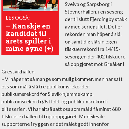
Sveiva og Sarpsborg i
Stovnerhallen, i en sesong
LES OGSÅ:
der til slutt Fjerdingby stakk
– Kanskje en
av med seriegullet. Det er
kandidat til
rekorden man håper å slå,
årets spiller i
og samtidig slå sin egen
mine øyne (+)
tilskuerrekord fra 14/15-
sesongen der 402 tilskuere
så oppgjøret mot Greåker i
Gressvikhallen.
– Vi håper at så mange som mulig kommer, men har satt
oss som mål å slå tre publikumsrekorder:
publikumsrekord for Slevik-hjemmekamp,
publikumsrekord i Østfold, og publikumsrekord i
eliteserien. Vi har altså satt oss som mål å få minst 680
tilskuere i hallen til toppoppgjøret. Med Slevik-
supporterne i ryggen er det målet godt innenfor