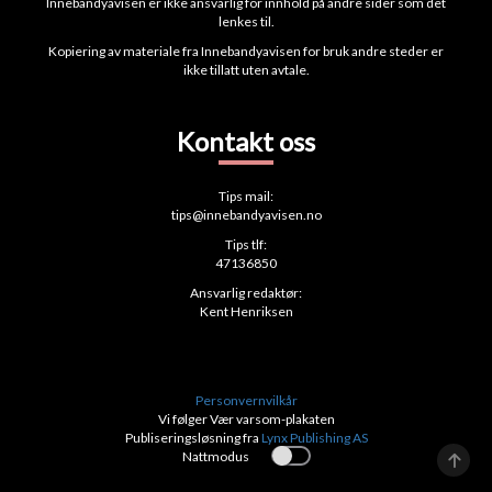
Innebandyavisen er ikke ansvarlig for innhold på andre sider som det
lenkes til.
Kopiering av materiale fra Innebandyavisen for bruk andre steder er
ikke tillatt uten avtale.
Kontakt oss
Tips mail:
tips@innebandyavisen.no
Tips tlf:
47136850
Ansvarlig redaktør:
Kent Henriksen
Personvernvilkår
Vi følger Vær varsom-plakaten
Publiseringsløsning fra
Lynx Publishing AS
Nattmodus