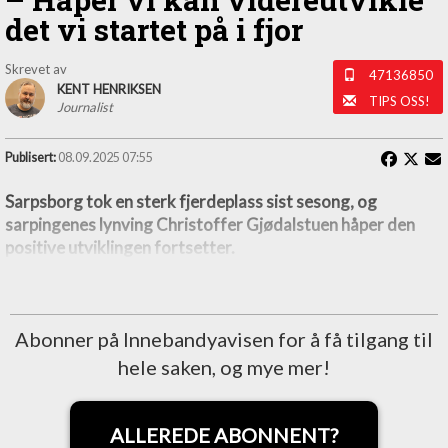
det vi startet på i fjor
Skrevet av
47136850
KENT HENRIKSEN
TIPS OSS!
Journalist
Publisert:
08.09.2025 07:55
Sarpsborg tok en sterk fjerdeplass sist sesong, og
sarpingenes lynving Christoffer Gjødalstuen håper den
positive utviklingen fortsetter.
Abonner på Innebandyavisen for å få tilgang til
hele saken, og mye mer!
ALLEREDE ABONNENT?