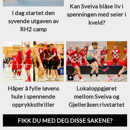
Kan Sveiva blåse liv i
I dag startet den
spenningen med seier i
syvende utgaven av
kveld?
RH2 camp
Lokaloppgjøret
Håper å fylle løvens
mellom Sveiva og
hule i spennende
Gjelleråsen rivstartet
opprykksthriller
FIKK DU MED DEG DISSE SAKENE?