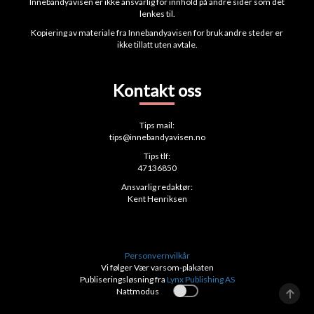
Innebandyavisen er ikke ansvarlig for innhold på andre sider som det
lenkes til.
Kopiering av materiale fra Innebandyavisen for bruk andre steder er
ikke tillatt uten avtale.
Kontakt oss
Tips mail:
tips@innebandyavisen.no
Tips tlf:
47136850
Ansvarlig redaktør:
Kent Henriksen
Personvernvilkår
Vi følger Vær varsom-plakaten
Publiseringsløsning fra
Lynx Publishing AS
Nattmodus