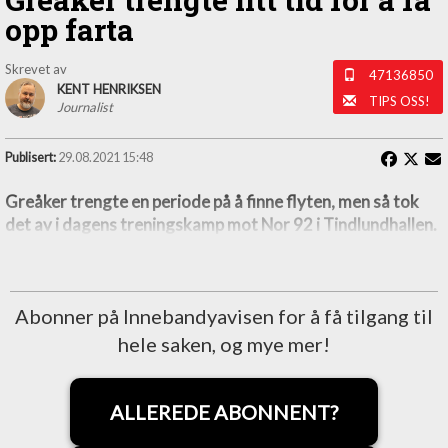
opp farta
Skrevet av
47136850
KENT HENRIKSEN
TIPS OSS!
Journalist
Publisert:
29.08.2021 15:48
Greåker trengte en periode på å finne flyten, men så tok
det av i dagens treningskamp mot Nor 92 i Tindlundhallen.
Abonner på Innebandyavisen for å få tilgang til
hele saken, og mye mer!
ALLEREDE ABONNENT?