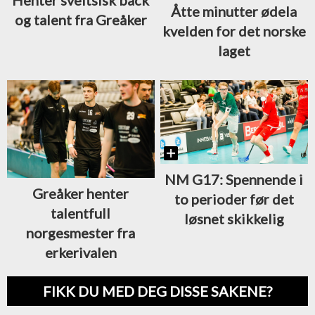
Åtte minutter ødela
og talent fra Greåker
kvelden for det norske
laget
NM G17: Spennende i
Greåker henter
to perioder før det
talentfull
løsnet skikkelig
norgesmester fra
erkerivalen
FIKK DU MED DEG DISSE SAKENE?