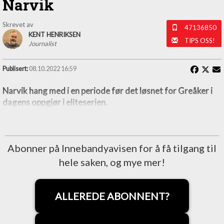
Narvik
Skrevet av
47136850
KENT HENRIKSEN
TIPS OSS!
Journalist
Publisert:
08.10.2022 16:59
Narvik hang med i en periode før det løsnet for Greåker i
dagens oppgjør i eliteserien.
Abonner på Innebandyavisen for å få tilgang til
hele saken, og mye mer!
ALLEREDE ABONNENT?