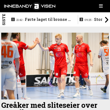
SISTE
Førte laget til bronse -
Storstj
21:42 -
09:25 -
trenerduoen ferdige i
ferdig - legg
Gjelleråsen
hylla
Greåker med sliteseier over