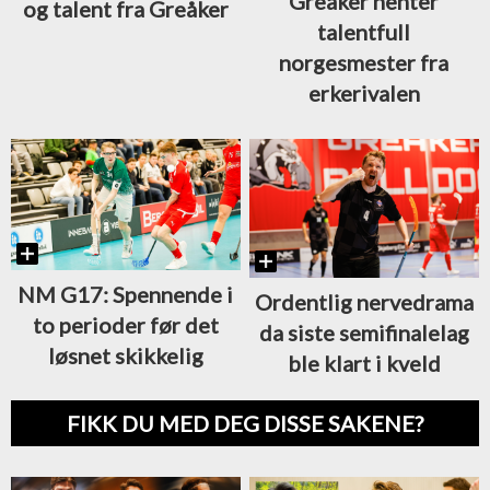
Greåker henter
og talent fra Greåker
talentfull
norgesmester fra
erkerivalen
NM G17: Spennende i
Ordentlig nervedrama
to perioder før det
da siste semifinalelag
løsnet skikkelig
ble klart i kveld
FIKK DU MED DEG DISSE SAKENE?