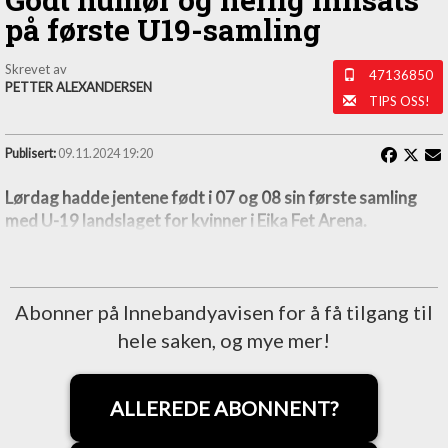
på første U19-samling
Skrevet av
47136850
PETTER ALEXANDERSEN
TIPS OSS!
Publisert:
09.11.2024 19:20
Lørdag hadde jentene født i 07 og 08 sin første samling
med U-19 landslaget for kvinner i Eika Fet Arena.
Abonner på Innebandyavisen for å få tilgang til
hele saken, og mye mer!
ALLEREDE ABONNENT?