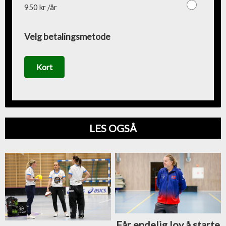
950 kr /år
Velg betalingsmetode
Kort
LES OGSÅ
Får endelig lov å starte