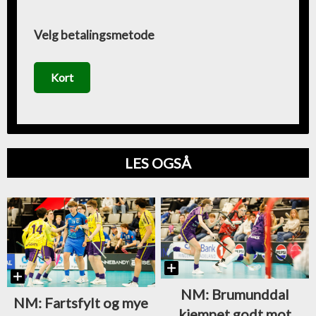
Velg betalingsmetode
Kort
LES OGSÅ
NM: Brumunddal
NM: Fartsfylt og mye
kjempet godt mot