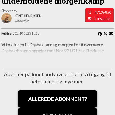
underholdene morgenkamp
Skrevet av
47136850
KENT HENRIKSEN
TIPS OSS!
Journalist
Publisert:
28.10.2023 11:10
Vi tok turen til Drøbak lørdag morgen for å overvære
Drøbak/Frogns oppgjør mot Nor 92 i G17s eliteklasse.
Abonner på Innebandyavisen for å få tilgang til
hele saken, og mye mer!
ALLEREDE ABONNENT?