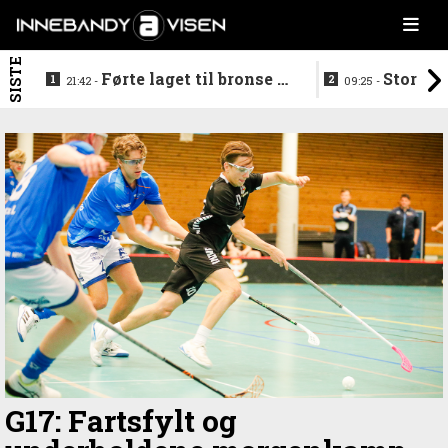
SISTE
Førte laget til bronse -
Storstj
21:42 -
09:25 -
trenerduoen ferdige i
ferdig - legg
Gjelleråsen
hylla
G17: Fartsfylt og