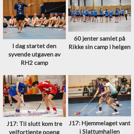
60 jenter samlet på
I dag startet den
Rikke sin camp i helgen
syvende utgaven av
RH2 camp
J17: Hjemmelaget vant
J17: Til slutt kom tre
i Slattumhallen
velfortjente poeng