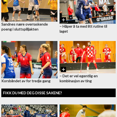
Sandnes nære overraskende
–⁠ Håper å ta med litt rutine til
poeng i sluttspilljakten
laget
–⁠ Det er vel egentlig en
kombinasjon av ting
Korsbåndet av for tredje gang
FIKK DU MED DEG DISSE SAKENE?