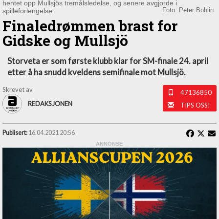
hentet opp Mullsjös tremålsledelse, og senere avgjorde i
spilleforlengelse.
Foto: Peter Bohlin
Finaledrømmen brast for
Gidske og Mullsjö
Storveta er som første klubb klar for SM-finale 24. april
etter å ha snudd kveldens semifinale mot Mullsjö.
Skrevet av
47136850
REDAKSJONEN
TIPS OSS!
Publisert:
16.04.2021 20:56