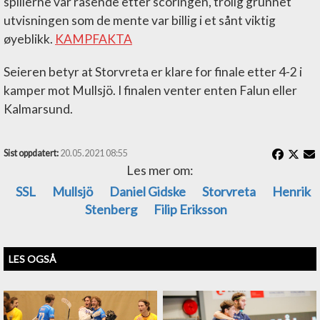
spillerne var rasende etter scoringen, trolig grunnet
utvisningen som de mente var billig i et sånt viktig
øyeblikk.
KAMPFAKTA
Seieren betyr at Storvreta er klare for finale etter 4-2 i
kamper mot Mullsjö. I finalen venter enten Falun eller
Kalmarsund.
Sist oppdatert:
20.05.2021 08:55
Les mer om:
SSL
Mullsjö
Daniel Gidske
Storvreta
Henrik
Stenberg
Filip Eriksson
LES OGSÅ