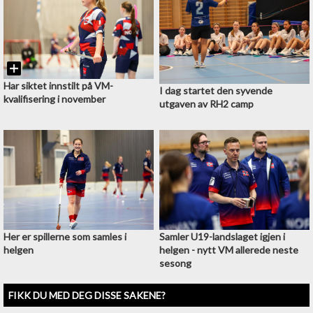
Har siktet innstilt på VM-
I dag startet den syvende
kvalifisering i november
utgaven av RH2 camp
Her er spillerne som samles i
Samler U19-landslaget igjen i
helgen
helgen - nytt VM allerede neste
sesong
FIKK DU MED DEG DISSE SAKENE?