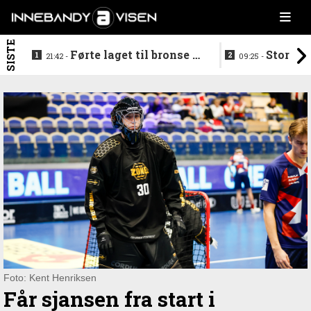
SISTE
Førte laget til bronse -
Storstj
21:42 -
09:25 -
trenerduoen ferdige i
ferdig - legg
Gjelleråsen
hylla
Foto: Kent Henriksen
Får sjansen fra start i