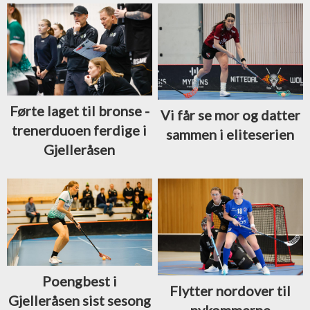
Førte laget til bronse -
Vi får se mor og datter
trenerduoen ferdige i
sammen i eliteserien
Gjelleråsen
Poengbest i
Flytter nordover til
Gjelleråsen sist sesong
nykommerne