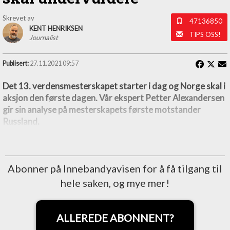
Skrevet av
47136850
KENT HENRIKSEN
TIPS OSS!
Journalist
Publisert:
27.11.2021 09:57
Det 13. verdensmesterskapet starter i dag og Norge skal i
aksjon den første dagen. Vår ekspert Petter Alexandersen
gir sin analyse på mesterskapets første motstander
Russland.
Abonner på Innebandyavisen for å få tilgang til
hele saken, og mye mer!
ALLEREDE ABONNENT?