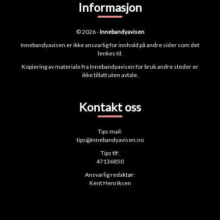
Informasjon
© 2026 -
Innebandyavisen
Innebandyavisen er ikke ansvarlig for innhold på andre sider som det
lenkes til.
Kopiering av materiale fra Innebandyavisen for bruk andre steder er
ikke tillatt uten avtale.
Kontakt oss
Tips mail:
tips@innebandyavisen.no
Tips tlf:
47136850
Ansvarlig redaktør:
Kent Henriksen