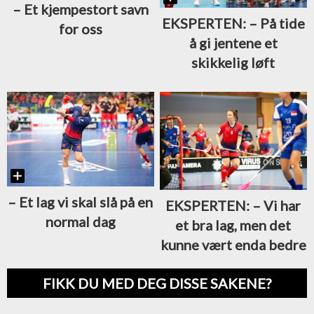
–⁠ Et kjempestort savn
EKSPERTEN: –⁠ På tide
for oss
å gi jentene et
skikkelig løft
– Et lag vi skal slå på en
EKSPERTEN: –⁠ Vi har
normal dag
et bra lag, men det
kunne vært enda bedre
FIKK DU MED DEG DISSE SAKENE?