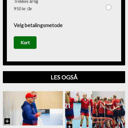
Trekkes årlig
950 kr /år
Velg betalingsmetode
Kort
LES OGSÅ