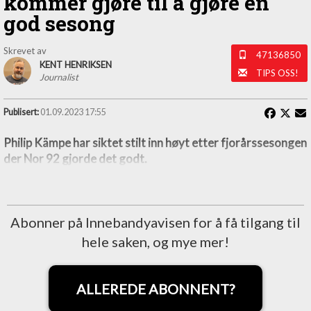
kommer gjøre til å gjøre en
god sesong
Skrevet av
47136850
KENT HENRIKSEN
TIPS OSS!
Journalist
Publisert:
01.09.2023 17:55
Philip Kämpe har siktet stilt inn høyt etter fjorårssesongen
der Nor 92 gjorde det godt.
Abonner på Innebandyavisen for å få tilgang til
hele saken, og mye mer!
ALLEREDE ABONNENT?