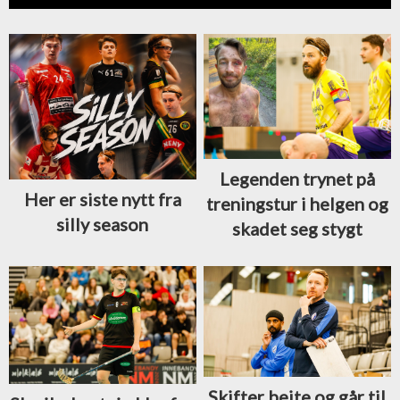
Legenden trynet på
Her er siste nytt fra
treningstur i helgen og
silly season
skadet seg stygt
Skifter beite og går til