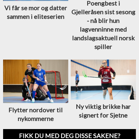
Poengbest i
Vi får se mor og datter
Gjelleråsen sist sesong
sammen i eliteserien
- nå blir hun
lagvenninne med
landslagsaktuell norsk
spiller
Ny viktig brikke har
Flytter nordover til
signert for Sjetne
nykommerne
FIKK DU MED DEG DISSE SAKENE?