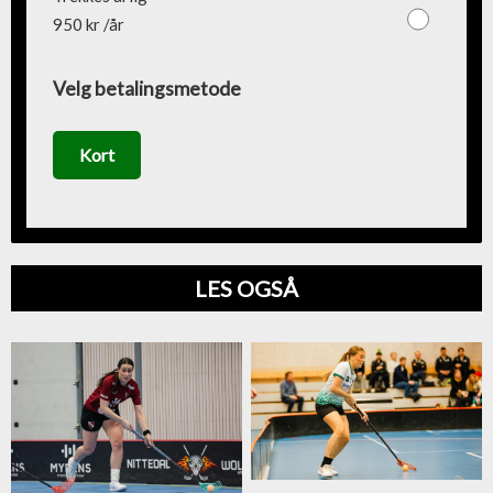
950 kr /år
Velg betalingsmetode
Kort
LES OGSÅ