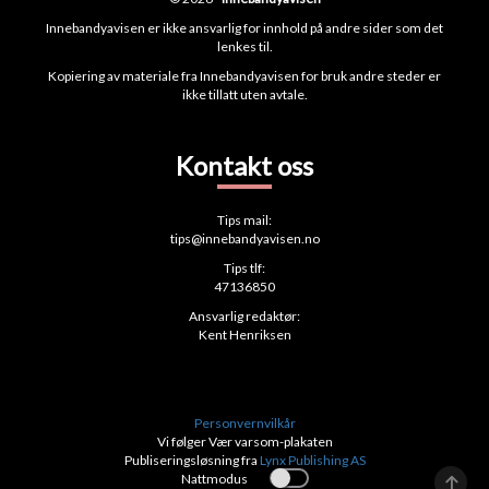
Innebandyavisen er ikke ansvarlig for innhold på andre sider som det
lenkes til.
Kopiering av materiale fra Innebandyavisen for bruk andre steder er
ikke tillatt uten avtale.
Kontakt oss
Tips mail:
tips@innebandyavisen.no
Tips tlf:
47136850
Ansvarlig redaktør:
Kent Henriksen
Personvernvilkår
Vi følger Vær varsom-plakaten
Publiseringsløsning fra
Lynx Publishing AS
Nattmodus